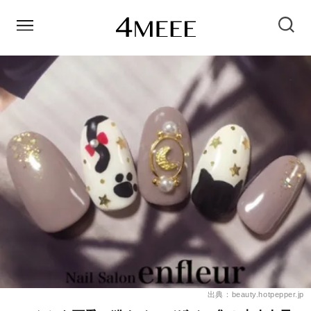
出典：beauty.hotpepper.jp