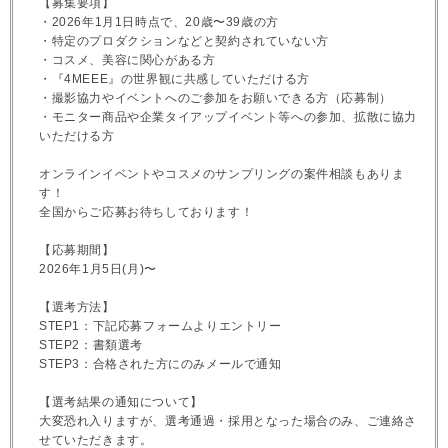
【募集要項】
・2026年1月1日時点で、20歳〜39歳の方
・特定のプロダクションなどと契約されていない方
・コスメ、美容に関心がある方
・『4MEEE』の世界観に共感していただける方
・撮影協力やイベントへのご参加をお願いできる方（応募制）
・モニター商品や企業タイアップイベント等への参加、拡散に協力
いただける方
オンラインイベントやコスメのサンプリングの案件相談もありま
す！
全国からご応募お待ちしております！
【応募期間】
2026年1月5日(月)〜
【選考方法】
STEP1：下記応募フォームよりエントリー
STEP2：書類選考
STEP3：合格された方にのみメールで通知
【選考結果の通知について】
大変恐れ入りますが、選考通過・採用となった場合のみ、ご連絡さ
せていただきます。