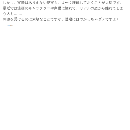
しかし、実際はありえない現実も、よ〜く理解しておくことが大切です。
最近では漫画のキャラクターや声優に憧れて、リアルの恋から離れてしま
う人も……。
刺激を受けるのは素敵なことですが、逃避にはつかっちゃダメですよ♪
2026.08.07
加藤瞳
悲しいけど現実では“ありえない”漫画の世界
ドキドキ・ワクワクする少女漫画を読んでいると、段々と
「現実でもこんなことないかな〜」なんて思ってしまうもの
です。
もちろん、憧れてご自身の恋する心を刺激するのは良いので
すが、その憧れを強く持ちすぎてしまうと、彼氏ができない
原因を作ることにもなってしまいます。
理想と現実の違いを理解することも、大切なことです。