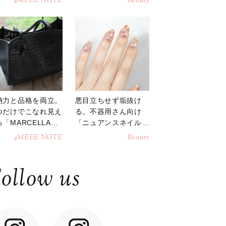
4MEEE NOTE
Beauty
納力と品格を両立。
悪目立ちせず垢抜け
つだけでこなれ見え
る。不器用さん向け
「MARCELLAト
「ニュアンスネイル」
トバッグ」
のやり方
4MEEE NOTE
Beauty
ollow us