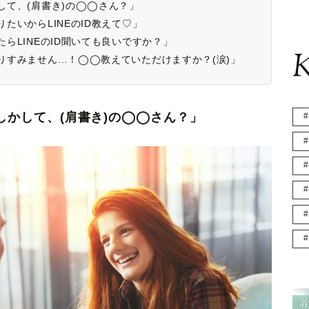
かして、(肩書き)の◯◯さん？」
りたいからLINEのID教えて♡」
ったらLINEのID聞いても良いですか？」
K
きなりすみません…！◯◯教えていただけますか？(涙)」
もしかして、(肩書き)の◯◯さん？」