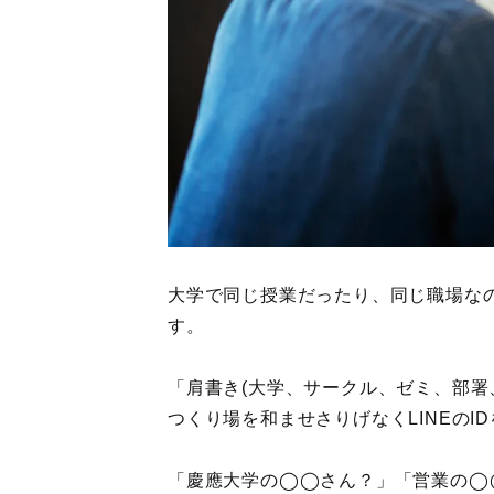
大学で同じ授業だったり、同じ職場な
す。
「肩書き(大学、サークル、ゼミ、部署
つくり場を和ませさりげなくLINEのI
「慶應大学の◯◯さん？」「営業の◯