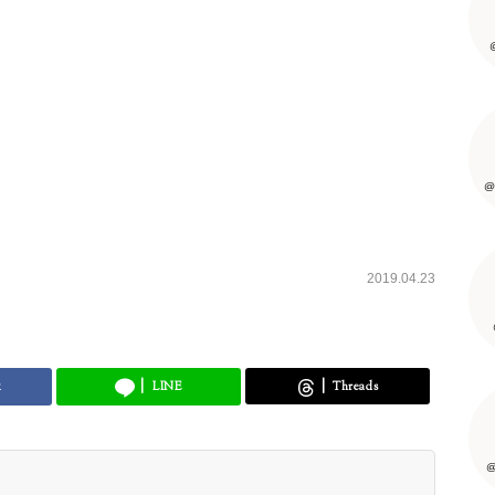
@
2019.04.23
k
LINE
Threads
@