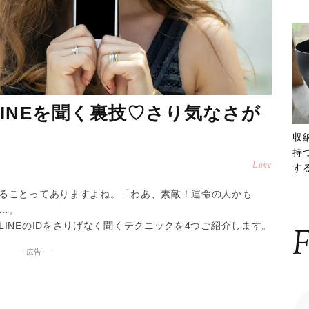
INEを聞く裏技♡さり気なさが
収
持
Love
する
ー
ることってありますよね。「わあ、素敵！運命の人かも
…。
INEのIDをさりげなく聞くテクニックを4つご紹介します。
F
― 広告 ―