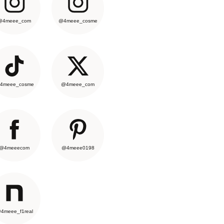
@4meee_com
@4meee_cosme
4meee_cosme
@4meee_com
@4meeecom
@4meee0198
4meee_f1real