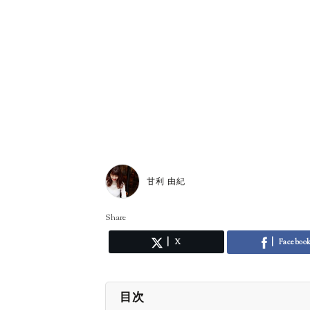
甘利 由紀
Share
X
Faceboo
目次