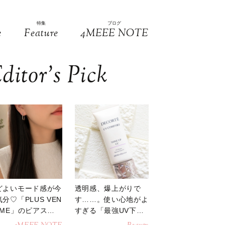
特集
ブログ
e
Feature
4MEEE NOTE
ditor’s Pick
どよいモード感が今
透明感、爆上がりで
分♡「PLUS VEN
す……。使い心地がよ
OME」のピアスが
すぎる「最強UV下
活躍
地」