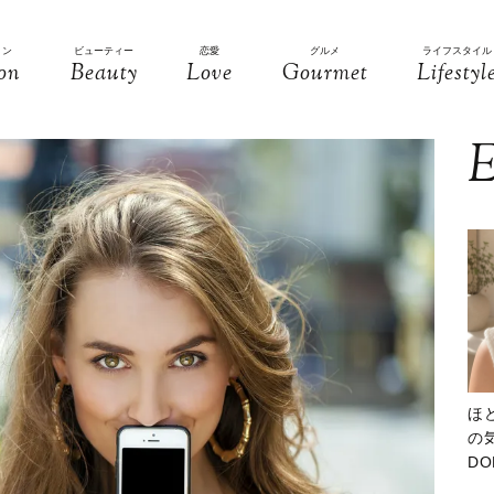
ョン
ビューティー
恋愛
グルメ
ライフスタイル
on
Beauty
Love
Gourmet
Lifestyl
E
ほ
の気
D
大