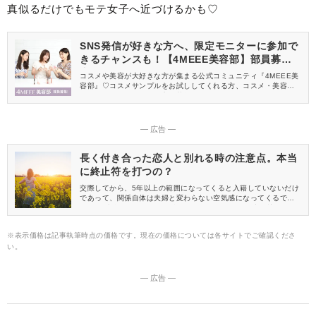
真似るだけでもモテ女子へ近づけるかも♡
SNS発信が好きな方へ、限定モニターに参加で
きるチャンスも！【4MEEE美容部】部員募集
中
コスメや美容が大好きな方が集まる公式コミュニティ『4MEEE美
容部』♡コスメサンプルをお試ししてくれる方、コスメ・美容情報
を一緒に発信してくれる方を募集しています！
― 広告 ―
長く付き合った恋人と別れる時の注意点。本当
に終止符を打つの？
交際してから、5年以上の範囲になってくると入籍していないだけ
であって、関係自体は夫婦と変わらない空気感になってくるでし
ょう。 残念ながら長く付き合ったとしても、別れは突然訪れるも
の。 もし、長く付き合った恋人と別れるなら、心づもりが必要そ
うです……。
※表示価格は記事執筆時点の価格です。現在の価格については各サイトでご確認くださ
い。
― 広告 ―