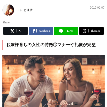
2019.01.07
山口 恵理香
Share
X
Facebook
LINE
Threads
お嬢様育ちの女性の特徴①マナーや礼儀が完璧