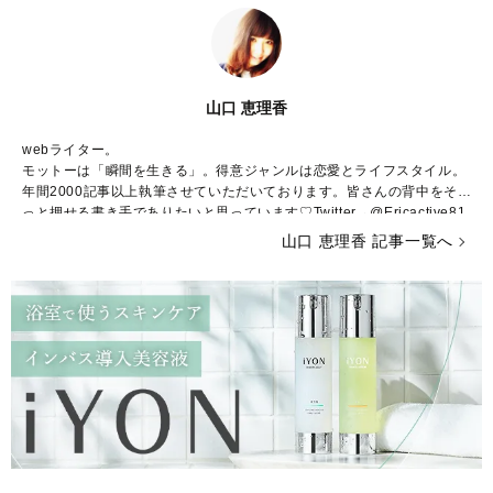
山口 恵理香
webライター。
モットーは「瞬間を生きる」。得意ジャンルは恋愛とライフスタイル。
年間2000記事以上執筆させていただいております。皆さんの背中をそ
っと押せる書き手でありたいと思っています♡Twitter→@Ericactive81
1 Instagram→erica_yamaguchi blog→
http://ameblo.jp/erica111811/
山口 恵理香 記事一覧へ