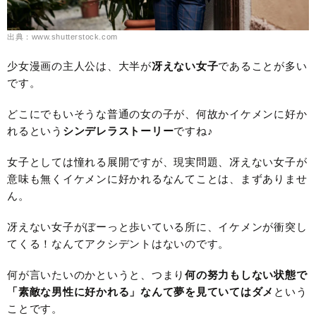
出典：www.shutterstock.com
少女漫画の主人公は、大半が
冴えない女子
であることが多い
です。
どこにでもいそうな普通の女の子が、何故かイケメンに好か
れるという
シンデレラストーリー
ですね♪
女子としては憧れる展開ですが、現実問題、冴えない女子が
意味も無くイケメンに好かれるなんてことは、まずありませ
ん。
冴えない女子がぼーっと歩いている所に、イケメンが衝突し
てくる！なんてアクシデントはないのです。
何が言いたいのかというと、つまり
何の努力もしない状態で
「素敵な男性に好かれる」なんて夢を見ていてはダメ
という
ことです。