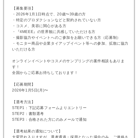
【募集要項】
・2026年1月1日時点で、20歳〜39歳の方
・特定のプロダクションなどと契約されていない方
・コスメ、美容に関心がある方
・『4MEEE』の世界観に共感していただける方
・撮影協力やイベントへのご参加をお願いできる方（応募制）
・モニター商品や企業タイアップイベント等への参加、拡散に協力
いただける方
オンラインイベントやコスメのサンプリングの案件相談もありま
す！
全国からご応募お待ちしております！
【応募期間】
2026年1月5日(月)〜
【選考方法】
STEP1：下記応募フォームよりエントリー
STEP2：書類選考
STEP3：合格された方にのみメールで通知
【選考結果の通知について】
大変恐れ入りますが、選考通過・採用となった場合のみ、ご連絡さ