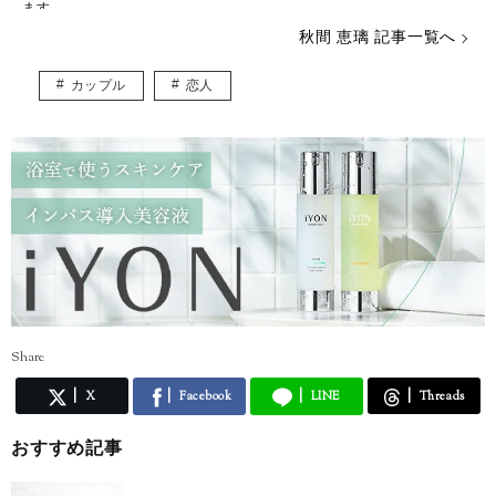
ます。
秋間 恵璃 記事一覧へ
ファッションや美容が大好き♡
トレンドはもちろん、体型や髪型に合う着こなしなど、ファッションに
カップル
恋人
関する様々な記事を執筆していきたいと思います！
インスタグラム* @eriusa0325
https://instagram.com/eriusa0325/
メール* eriusa0325@gmail.com
(コンタクトはインスタグラムのDM、メールアドレスへお願いいたしま
す)
※恐れ入りますが、商品に関してのご質問にはお答えしかねます。
Share
X
Facebook
LINE
Threads
おすすめ記事