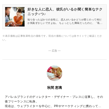
好きな人に恋人、彼氏がいるか聞く簡単なテク
ニック○つ♪
知り合ったばかりの女性に、恋人がいるかどうか聞くのって何だ
か気恥ずかしいですよね。 ちょっとした興味だったのに、「私の
こと狙っているの？」なんて煙たがられたら……なんて不安にな
って聞けないことも。 そこで今回は、例え相手に彼氏がいたとし
ても、嫌に思われない爽やかな聞き方をご紹介します♪
※表示価格は記事執筆時点の価格です。現在の価格については各サイトでご確認くださ
い。
― 広告 ―
秋間 恵璃
アパレルブランドのディレクター・デザイナー・プレスに従事し、その
後フリーランスに転身。
現在は、ウェブライターを中心に、PRやマーケティングに携わってい