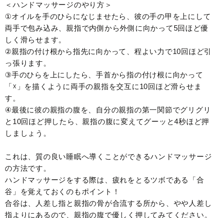
＜ハンドマッサージのやり方＞
①オイルを手のひらになじませたら、彼の手の甲を上にして
両手で包み込み、親指で内側から外側に向かって5回ほど優
しく滑らせます。
②親指の付け根から指先に向かって、程よい力で10回ほど引
っ張ります。
③手のひらを上にしたら、手首から指の付け根に向かって
「☓」を描くように両手の親指を交互に10回ほど滑らせま
す。
④最後に彼の親指の腹を、自分の親指の第一関節でグリグリ
と10回ほど押したら、親指の腹に変えてグーッと4秒ほど押
しましょう。
これは、質の良い睡眠へ導くことができるハンドマッサージ
の方法です。
ハンドマッサージをする際は、疲れをとるツボである「合
谷」を覚えておくのもポイント！
合谷は、人差し指と親指の骨が合流する所から、やや人差し
指よりにあるので、親指の腹で優しく押してみてください。