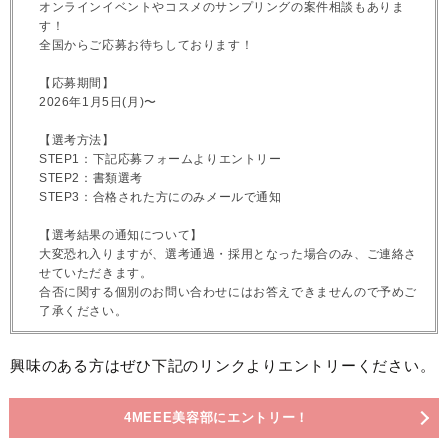
オンラインイベントやコスメのサンプリングの案件相談もありま
す！
全国からご応募お待ちしております！
【応募期間】
2026年1月5日(月)〜
【選考方法】
STEP1：下記応募フォームよりエントリー
STEP2：書類選考
STEP3：合格された方にのみメールで通知
【選考結果の通知について】
大変恐れ入りますが、選考通過・採用となった場合のみ、ご連絡さ
せていただきます。
合否に関する個別のお問い合わせにはお答えできませんので予めご
了承ください。
興味のある方はぜひ下記のリンクよりエントリーください。
4MEEE美容部にエントリー！