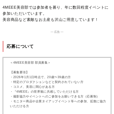
4MEEE美容部では参加者を募り、年に数回程度イベントに
参加いただいています。
美容商品など素敵なお土産も沢山ご用意しています！
― 広告 ―
応募について
＜4MEEE美容部 部員募集＞
【募集要項】
・2026年1月1日時点で、20歳〜39歳の方
・特定のプロダクションなどと契約されていない方
・コスメ、美容に関心がある方
・『4MEEE』の世界観に共感していただける方
・撮影協力やイベントへのご参加をお願いできる方（応募制）
・モニター商品や企業タイアップイベント等への参加、拡散に協力
いただける方