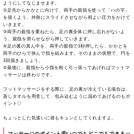
ようにしてなじませます。
②足先からかかとに向けて、両手の親指を使って「ハの字」
を描くよう、外側にスライドさせながら程よい圧力をかけて
いきます。
③両手の親指を重ねたら、足の裏全体に押し忘れがないよ
う、親指を滑らせながら押していきます。
④足の裏の真ん中を、両手の親指で3秒押したら、かかとを
両手のひらで挟んで指を組みます。そのままの状態で、円を
3回描きましょう。
⑤最後に、親指から小指を軽く引っ張ってあげればフットマ
ッサージは終わりです。
フットマッサージをする際に、足の裏が冷えている場合は、
蒸しタオルを用意して、包み込むように温めてあげるのもポ
イント♡
ちょっとした気遣いに彼もキュンとしてくれますよ。
マッサージのポイント⑥いつでもどこでもできるハ