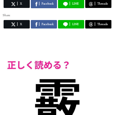
X
Facebook
LINE
Threads
Share
X
Facebook
LINE
Threads