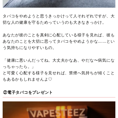
タバコをやめようと思うきっかけって人それぞれですが、大
切な人の健康を守るためっていうのも大きなきっかけ。
あなたが彼のことを真剣に心配している様子を見れば、彼も
あなたのことを大切に思ってタバコをやめようかな……とい
う気持ちになりやすいもの。
「健康に悪いんだってね。大丈夫かなあ、やだな〜病気にな
っちゃったら。」
と可愛く心配する様子を見せれば、禁煙へ気持ちが傾くこと
もあるかもしれませんよ♡
②電子タバコをプレゼント