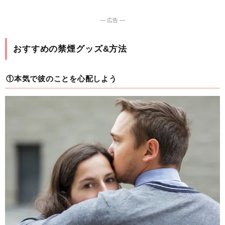
― 広告 ―
おすすめの禁煙グッズ&方法
①本気で彼のことを心配しよう