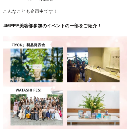
こんなことも企画中です！
4MEEE美容部参加のイベントの一部をご紹介！