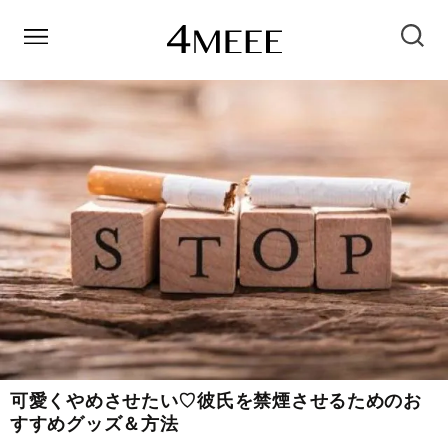
可愛くやめさせたい♡彼氏を禁煙させるためのお
すすめグッズ＆方法