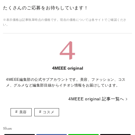
たくさんのご応募をお待ちしています！
※表示価格は記事執筆時点の価格です。現在の価格については各サイトでご確認くださ
い。
4MEEE original
4MEEE編集部の公式サブアカウントです。美容、ファッション、コス
メ、グルメなど編集部目線からイチオシ情報をお届けしています。
4MEEE original 記事一覧へ
美容
コスメ
Share