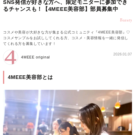
SNS発信が好きな方へ、限定モニターに参加でき
るチャンスも！【4MEEE美容部】部員募集中
Beauty
コスメや美容が大好きな方が集まる公式コミュニティ『4MEEE美容部』♡
コスメサンプルをお試ししてくれる方、コスメ・美容情報を一緒に発信し
てくれる方を募集しています！
2026.01.07
4MEEE original
4MEEE美容部とは