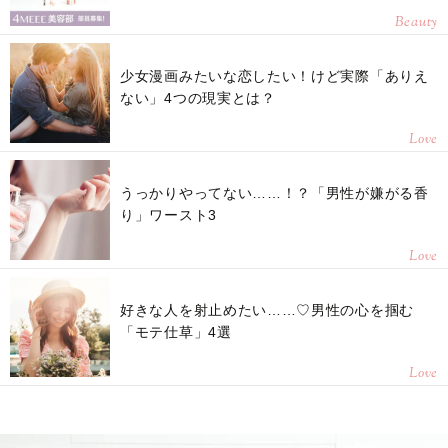
Beauty
少女漫画みたいな恋したい！けど実際「ありえ
ない」4つの現実とは？
Love
うっかりやってない……！？「男性が嫌がる香
り」ワースト3
Love
好きな人を射止めたい……♡男性の心を掴む
「モテ仕草」4選
Love