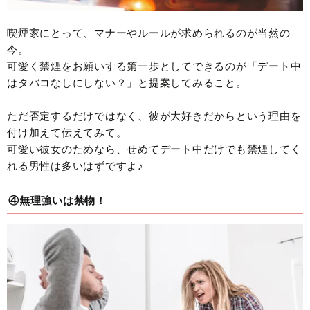
喫煙家にとって、マナーやルールが求められるのが当然の
今。
可愛く禁煙をお願いする第一歩としてできるのが「デート中
はタバコなしにしない？」と提案してみること。
ただ否定するだけではなく、彼が大好きだからという理由を
付け加えて伝えてみて。
可愛い彼女のためなら、せめてデート中だけでも禁煙してく
れる男性は多いはずですよ♪
④無理強いは禁物！