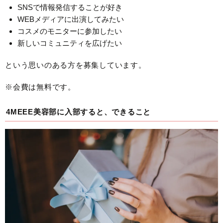
SNSで情報発信することが好き
WEBメディアに出演してみたい
コスメのモニターに参加したい
新しいコミュニティを広げたい
という思いのある方を募集しています。
※会費は無料です。
4MEEE美容部に入部すると、できること