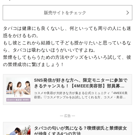
販売サイトをチェック
タバコは健康にも良くないし、何といっても周りの人にも迷
惑をかけるもの。
もし彼とこれから結婚して子ども授かりたいと思っているな
ら、タバコは吸わないほうがいいですよね。
禁煙をしてもらうための方法やグッズをいろいろ試して、彼
の禁煙成功に繋げましょう！
SNS発信が好きな方へ、限定モニターに参加で
きるチャンスも！【4MEEE美容部】部員募集
中
コスメや美容が大好きな方が集まる公式コミュニティ『4MEEE美
容部』♡コスメサンプルをお試ししてくれる方、コスメ・美容情報
を一緒に発信してくれる方を募集しています！
― 広告 ―
タバコの匂いが気になる？喫煙彼氏と禁煙彼女
が仲良くする4つの方法