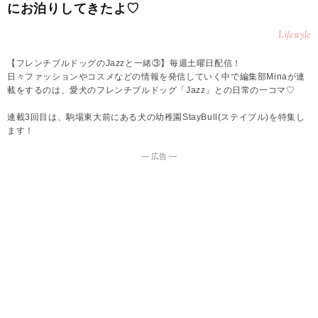
にお泊りしてきたよ♡
Lifestyle
【フレンチブルドッグのJazzと一緒③】毎週土曜日配信！
日々ファッションやコスメなどの情報を発信していく中で編集部Minaが連
載をするのは、愛犬のフレンチブルドッグ「Jazz」との日常の一コマ♡
連載3回目は、駒場東大前にある犬の幼稚園StayBull(ステイブル)を特集し
ます！
― 広告 ―