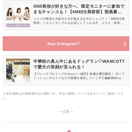
SNS発信が好きな方へ、限定モニターに参加で
きるチャンスも！【4MEEE美容部】部員募集
中
コスメや美容が大好きな方が集まる公式コミュニティ『4MEEE美
容部』♡コスメサンプルをお試ししてくれる方、コスメ・美容情報
を一緒に発信してくれる方を募集しています！
Jazz Instagram♡
中華街の真ん中にあるドッグラン♡WANCOTT
で愛犬の笑顔が見られる！
【フレンチブルドッグのJazzと一緒②】毎週土曜日配信！ 日々フ
ァッションやコスメなどの情報を発信していく中で編集部Minaが
連載をするのは、愛犬のフレンチブルドッグ「Jazz」との日常の
一コマ♡ 今回は、お友達と一緒に中華街にあるWANCOTT(ワンコ
ット)にお出かけしてきました！
※表示価格は記事執筆時点の価格です。現在の価格については各サイトでご確認くださ
い。
― 広告 ―