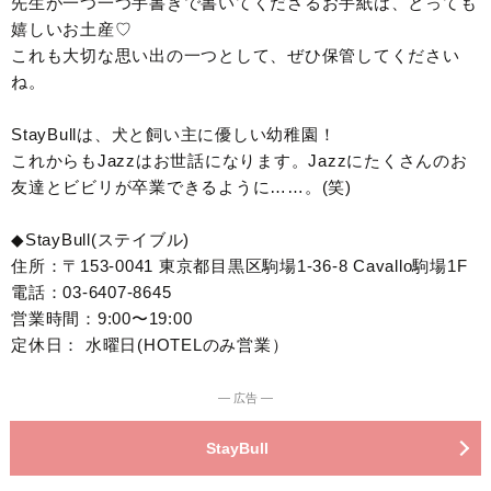
先生が一つ一つ手書きで書いてくださるお手紙は、とっても
嬉しいお土産♡
これも大切な思い出の一つとして、ぜひ保管してください
ね。
StayBullは、犬と飼い主に優しい幼稚園！
これからもJazzはお世話になります。Jazzにたくさんのお
友達とビビリが卒業できるように……。(笑)
◆StayBull(ステイブル)
住所：〒153-0041 東京都目黒区駒場1-36-8 Cavallo駒場1F
電話：03-6407-8645
営業時間：9:00〜19:00
定休日： 水曜日(HOTELのみ営業）
― 広告 ―
StayBull