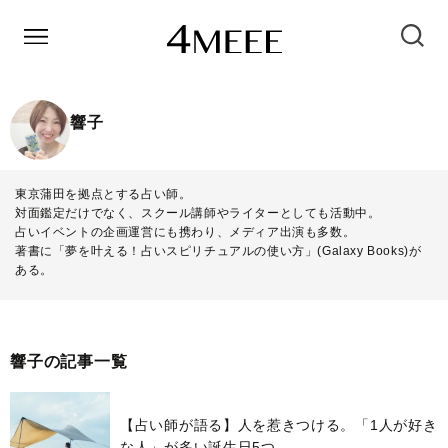
響子
東京蒲田を拠点とする占い師。
対面鑑定だけでなく、スクール講師やライターとしても活動中。
占いイベントの企画運営にも携わり、メディア出演も多数。
著書に「夢を叶える！占いスピリチュアルの使い方」(Galaxy Books)が
ある。
響子の記事一覧
【占い師が語る】人を惹きつける。「1人が好き
な人」が多い誕生日5つ