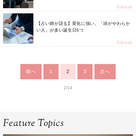
Lifestyle
【占い師が語る】変化に強い。「頭がやわらか
い人」が多い誕生日5つ
Lifestyle
前へ
1
2
3
次へ
2/14
Feature Topics