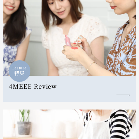
Feature
特集
4MEEE Review