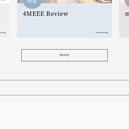
特集
4MEEE Review
more