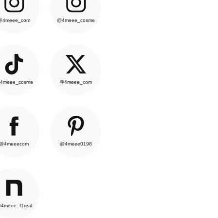
@4meee_com
@4meee_cosme
4meee_cosme
@4meee_com
@4meeecom
@4meee0198
4meee_f1real