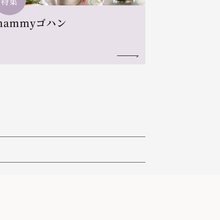
特集
mammyゴハン