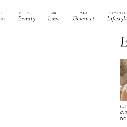
ョン
ビューティー
恋愛
グルメ
ライフスタイル
on
Beauty
Love
Gourmet
Lifestyl
E
ほ
の気
D
大