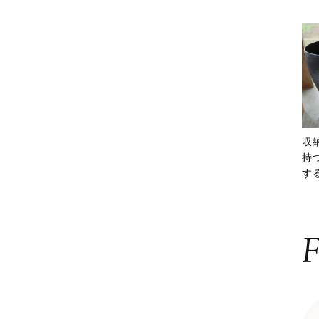
収
持
する
ー
F