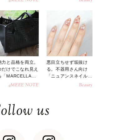
4MEEE NOTE
Beauty
納力と品格を両立。
悪目立ちせず垢抜け
つだけでこなれ見え
る。不器用さん向け
「MARCELLAト
「ニュアンスネイル」
トバッグ」
のやり方
4MEEE NOTE
Beauty
ollow us