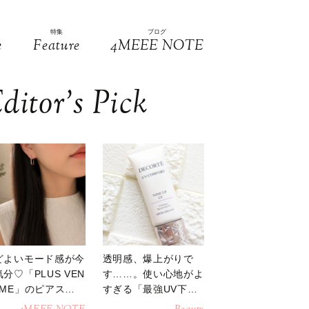
特集
ブログ
e
Feature
4MEEE NOTE
ditor’s Pick
どよいモード感が今
透明感、爆上がりで
分♡「PLUS VEN
す……。使い心地がよ
OME」のピアスが
すぎる「最強UV下
活躍
地」