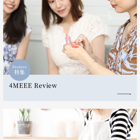
Feature
特集
4MEEE Review