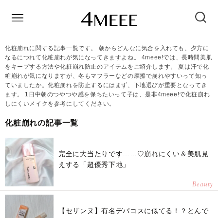
化粧崩れに関する記事一覧です。 朝からどんなに気合を入れても、夕方に
なるにつれて化粧崩れが気になってきますよね。 4meee!では、長時間美肌
をキープする方法や化粧崩れ防止のアイテムをご紹介します。 夏は汗で化
粧崩れが気になりますが、冬もマフラーなどの摩擦で崩れやすいって知っ
ていましたか。化粧崩れを防止するにはまず、下地選びが重要となってき
ます。 1日中朝のつやつや感を保ちたいって子は、是非4meee!で化粧崩れ
しにくいメイクを参考にしてください。
化粧崩れの記事一覧
完全に大当たりです……♡崩れにくい＆美肌見
えする「超優秀下地」
Beauty
【セザンヌ】有名デパコスに似てる！？とんで