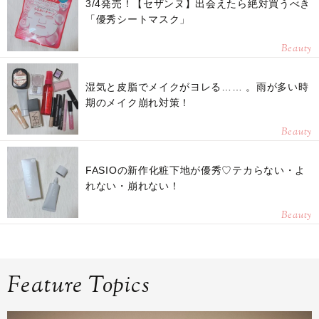
3/4発売！【セザンヌ】出会えたら絶対買うべき
「優秀シートマスク」
Beauty
湿気と皮脂でメイクがヨレる…… 。雨が多い時
期のメイク崩れ対策！
Beauty
FASIOの新作化粧下地が優秀♡テカらない・よ
れない・崩れない！
Beauty
Feature Topics