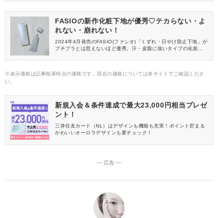
のような場にふさわしい、マナー違反にならないメイク術をご紹
介します。
FASIOの新作化粧下地が優秀♡テカらない・よ
れない・崩れない！
2024年4月発売のFASIO(ファシオ)「くずれ・日やけ防止下地」が
プチプラとは思えないほど優秀。汗・皮脂に強いタイプの化粧下
地ですが、乾燥感は全くありません。軽い塗り心地で長時間美肌
印象をキープしてくれますよ。今回はこちらの〈02 ピンクベージ
ュ〉をレビューします♡
※表示価格は記事執筆時点の価格です。現在の価格については各サイトでご確認くださ
い。
新規入会＆条件達成で最大23,000円相当プレゼ
ント！
三井住友カード（NL）はデザインも機能も充実！ポイント貯まる
かわいいオーロラデザインも要チェック！
― 広告 ―