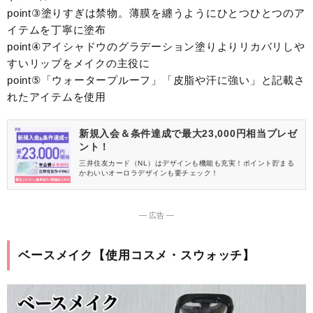
point③塗りすぎは禁物。薄膜を纏うようにひとつひとつのア
イテムを丁寧に塗布
point④アイシャドウのグラデーション塗りよりリカバリしや
すいリップをメイクの主役に
point⑤「ウォータープルーフ」「皮脂や汗に強い」と記載さ
れたアイテムを使用
新規入会＆条件達成で最大23,000円相当プレゼ
ント！
三井住友カード（NL）はデザインも機能も充実！ポイント貯まる
かわいいオーロラデザインも要チェック！
― 広告 ―
ベースメイク【使用コスメ・スウォッチ】