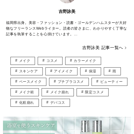
吉野詠美
福岡県出身。美容・ファッション・読書・ゴールデンハムスターが大好
物なフリーランスWebライター。読者の皆さまに、わかりやすく丁寧な
記事を執筆することを心掛けています。
日本コスメティック協会「コスメマイスター」「スキンケアマイスタ
吉野詠美 記事一覧へ
ー」資格取得。
メイク
コスメ
カラーメイク
▶︎▶︎ メンズスキンケア情報 ブログサイト
「メンズスキンケア学園」運営
スキンケア
アイメイク
保湿
雨
https://mensskincaregakuen.com
ベースメイク
プチプラコスメ
ビューティー
▶︎▶︎ email
eimiyoshino8686@gmail.com
メイク術
メイク崩れ
限定コスメ
記事の内容または商品についてのご質問はお答えいたしかねます。
化粧崩れ
デパコス