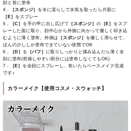
顔と首に塗布
4．
［スポンジ］
を水に濡らして水気を取ったら片面に
［E］
をスプレー
5．
［C］
を手の甲に出し広げて
［スポンジ］
の
［E］
をスプ
レーした面に取り、顔中心から外側に向かって優しく叩き込
むように薄く塗布。外側は
［スポンジ］
を優しく滑らせて、
ほんの少ししか塗布できていない状態でOK
6．
［D］
を
［パフ］
に取りしっかりと揉み込んだら薄く全
顔に塗布(乾燥しやすい部分には塗布しなくてもOK)
7．
［E］
を全顔にスプレーし、乾いたらベースメイク完成
です♪
カラーメイク【使用コスメ・スウォッチ】