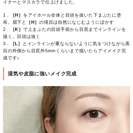
イナーとマスカラで仕上げました。
1．
［H］
をアイホール全体と目頭を抜いた下まぶたに塗
布。眉下と
［H］
の境目は自然になじむようにぼかす
2．
［K］
で上まぶたの目頭手前から目尻までインラインを
描く。目頭は抜く
3．
［L］
とインラインが重ならないように気をつけながら黒
目の外側から目尻外5mmくらいまで描いたらアイメイク完
成です♪
湿気や皮脂に強いメイク完成