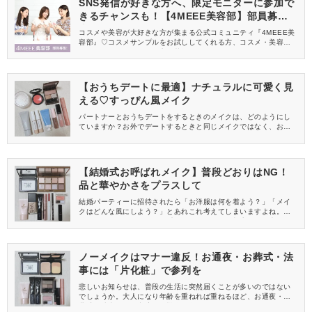
SNS発信が好きな方へ、限定モニターに参加で
きるチャンスも！【4MEEE美容部】部員募集
中
コスメや美容が大好きな方が集まる公式コミュニティ『4MEEE美
容部』♡コスメサンプルをお試ししてくれる方、コスメ・美容情報
を一緒に発信してくれる方を募集しています！
【おうちデートに最適】ナチュラルに可愛く見
える♡すっぴん風メイク
パートナーとおうちデートをするときのメイクは、どのようにし
ていますか？お外でデートするときと同じメイクではなく、おう
ちデートにぴったりのメイクでパートナーとリラックスしてのん
びりまったり過ごす… …そんなおうちデートってステキですよね
♡おすすめのすっぴん風メイクを紹介します。
【結婚式お呼ばれメイク】普段どおりはNG！
品と華やかさをプラスして
結婚パーティーに招待されたら「お洋服は何を着よう？」「メイ
クはどんな風にしよう？」とあれこれ考えてしまいますよね。今
回は、結婚パーティーにお呼ばれされたときに相応しい、大人の
品と華やかさを纏いながら写真映えするメイクをご紹介します。
ノーメイクはマナー違反！お通夜・お葬式・法
事には「片化粧」で参列を
悲しいお知らせは、普段の生活に突然届くことが多いのではない
でしょうか。大人になり年齢を重ねれば重ねるほど、お通夜・お
葬式・法事などに出席する機会が多くなりますよね。今回は、そ