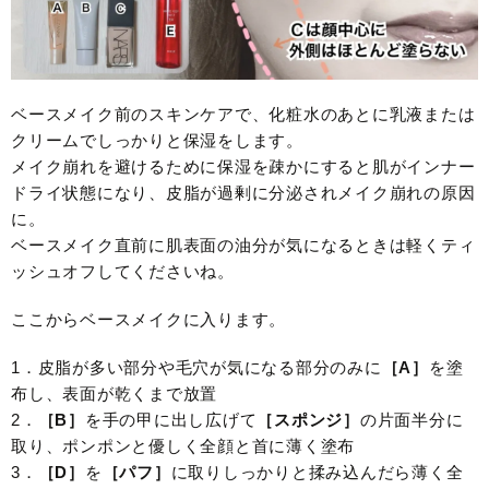
ベースメイク前のスキンケアで、化粧水のあとに乳液または
クリームでしっかりと保湿をします。
メイク崩れを避けるために保湿を疎かにすると肌がインナー
ドライ状態になり、皮脂が過剰に分泌されメイク崩れの原因
に。
ベースメイク直前に肌表面の油分が気になるときは軽くティ
ッシュオフしてくださいね。
ここからベースメイクに入ります。
1．皮脂が多い部分や毛穴が気になる部分のみに
［A］
を塗
布し、表面が乾くまで放置
2．
［B］
を手の甲に出し広げて
［スポンジ］
の片面半分に
取り、ポンポンと優しく全顔と首に薄く塗布
3．
［D］
を
［パフ］
に取りしっかりと揉み込んだら薄く全