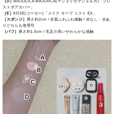
［D］
MAJOLICA MAJORCA(マジョリカマジョルカ)「プレ
ストポアカバー」
［E］
KOSE(コーセー)「メイク キープ ミスト EX」
［スポンジ］
厚さ約2cm / 全面ふわふわ感触 / 水なし・水あ
りどちらも使用可
［パフ］
厚さ約1.5cm / 毛足の長いやわらかな感触