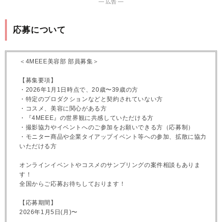
― 広告 ―
応募について
＜4MEEE美容部 部員募集＞
【募集要項】
・2026年1月1日時点で、20歳〜39歳の方
・特定のプロダクションなどと契約されていない方
・コスメ、美容に関心がある方
・『4MEEE』の世界観に共感していただける方
・撮影協力やイベントへのご参加をお願いできる方（応募制）
・モニター商品や企業タイアップイベント等への参加、拡散に協力
いただける方
オンラインイベントやコスメのサンプリングの案件相談もありま
す！
全国からご応募お待ちしております！
【応募期間】
2026年1月5日(月)〜