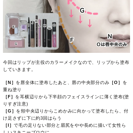
今回はリップが主役のカラーメイクなので、リップから塗布
していきます。
［N］
を唇全体に塗布したあと、唇の中央部分のみ
［O］
を
重ね塗り
［F］
を耳横辺りから下半顔のフェイスラインに薄く塗布(塗
りすぎ注意)
［G］
を頬中央辺りからこめかみに向かって塗布したら、付
け足さずに下に約3回はらう
［I］
で毛の足りない部分と眉尻をやや長めに描いて女性ら
しいスキニーブロウに