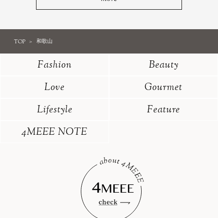
TOP
和歌山
Fashion
Beauty
Love
Gourmet
Lifestyle
Feature
4MEEE NOTE