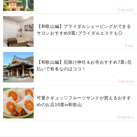
Lifestyle
【和歌山編】ブライダルシェービングができる
サロンおすすめ9選♪ブライダルエステも◎
Love
【和歌山編】厄除け神社＆お寺おすすめ7選♪厄
払いで有名なのはココ！
Lifestyle
可愛さギュッ♡フルーツサンドが買えるおすす
めのお店10選in和歌山
Gourmet