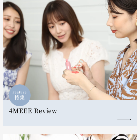
Feature
特集
4MEEE Review