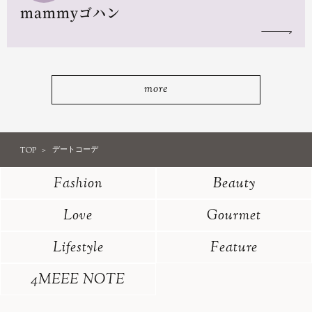
mammyゴハン
more
TOP
デートコーデ
Fashion
Beauty
Love
Gourmet
Lifestyle
Feature
4MEEE NOTE