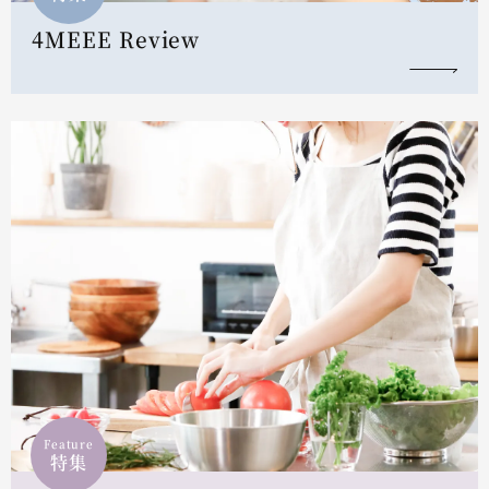
4MEEE Review
Feature
特集