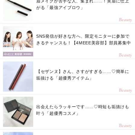
眉メイクが苦手な人、集まれ……！美眉に仕上
がる「最強アイブロウ」
Beauty
SNS発信が好きな方へ、限定モニターに参加で
きるチャンスも！【4MEEE美容部】部員募集中
Beauty
【セザンヌ】さん、さすがすぎる……♡簡単に
垢抜ける「超優秀アイテム」
Beauty
出会えたらラッキーです……♡時短も垢抜けも
叶う「超優秀コスメ」
Beauty