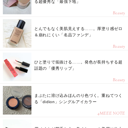
る超優秀な「最強下地」
Beauty
とんでもなく美肌見えする……。厚塗り感ゼロ
＆崩れにくい「名品ファンデ」
Beauty
ひと塗りで垢抜ける……。発色が長持ちする超
話題の「優秀リップ」
Beauty
まぶたに溶け込みほんのり色づく。重ねてつく
る「didion」シングルアイカラー
4MEEE NOTE