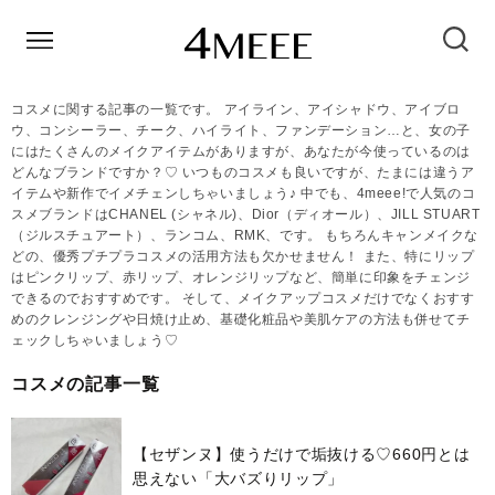
コスメに関する記事の一覧です。 アイライン、アイシャドウ、アイブロ
ウ、コンシーラー、チーク、ハイライト、ファンデーション…と、女の子
にはたくさんのメイクアイテムがありますが、あなたが今使っているのは
どんなブランドですか？♡ いつものコスメも良いですが、たまには違うア
イテムや新作でイメチェンしちゃいましょう♪ 中でも、4meee!で人気のコ
スメブランドはCHANEL (シャネル)、Dior（ディオール）、JILL STUART
（ジルスチュアート）、ランコム、RMK、です。 もちろんキャンメイクな
どの、優秀プチプラコスメの活用方法も欠かせません！ また、特にリップ
はピンクリップ、赤リップ、オレンジリップなど、簡単に印象をチェンジ
できるのでおすすめです。 そして、メイクアップコスメだけでなくおすす
めのクレンジングや日焼け止め、基礎化粧品や美肌ケアの方法も併せてチ
ェックしちゃいましょう♡
コスメの記事一覧
【セザンヌ】使うだけで垢抜ける♡660円とは
思えない「大バズりリップ」