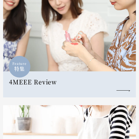
Feature
特集
4MEEE Review