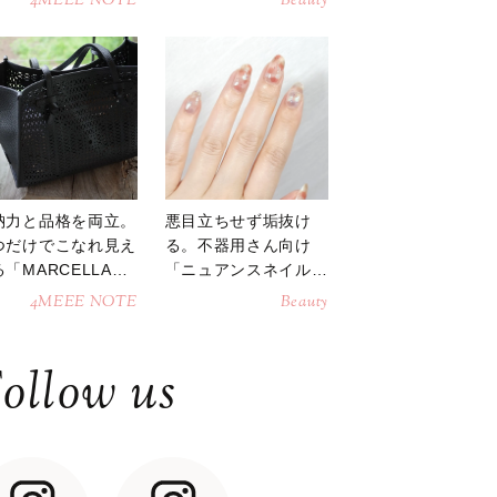
4MEEE NOTE
Beauty
納力と品格を両立。
悪目立ちせず垢抜け
つだけでこなれ見え
る。不器用さん向け
「MARCELLAト
「ニュアンスネイル」
トバッグ」
のやり方
4MEEE NOTE
Beauty
ollow us