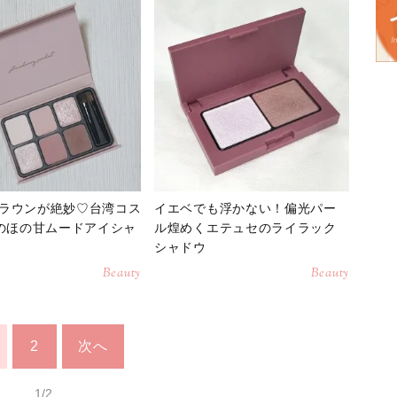
ラウンが絶妙♡台湾コス
イエベでも浮かない！偏光パー
eのほの甘ムードアイシャ
ル煌めくエテュセのライラック
シャドウ
Beauty
Beauty
2
次へ
1/2