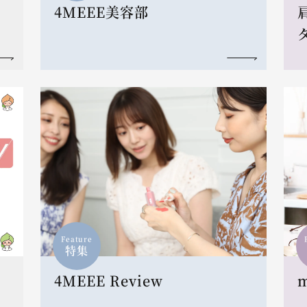
4MEEE美容部
Feature
特集
4MEEE Review