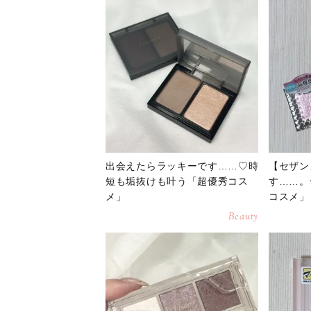
出会えたらラッキーです……♡時
【セザン
短も垢抜けも叶う「超優秀コス
す……。
メ」
コスメ」
Beauty