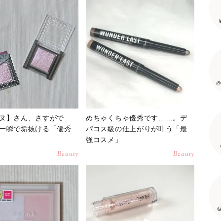
@
ヌ】さん、さすがで
めちゃくちゃ優秀です……。デ
一瞬で垢抜ける「優秀
パコス級の仕上がりが叶う「最
強コスメ」
Beauty
Beauty
@