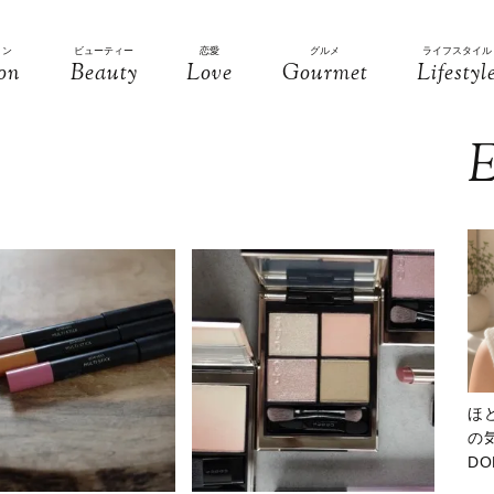
ョン
ビューティー
恋愛
グルメ
ライフスタイル
on
Beauty
Love
Gourmet
Lifestyl
E
ほ
の気
D
大