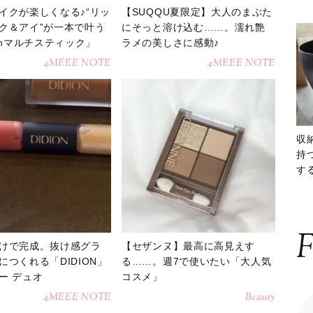
イクが楽しくなる♪“リッ
【SUQQU夏限定】大人のまぶた
ク＆アイ”が一本で叶う
にそっと溶け込む……。濡れ艶
venマルチスティック」
ラメの美しさに感動♪
4MEEE NOTE
4MEEE NOTE
収
持
する
ー
F
けで完成。抜け感グラ
【セザンヌ】最高に高見えす
につくれる「DIDION」
る……。週7で使いたい「大人気
ー デュオ
コスメ」
4MEEE NOTE
Beauty