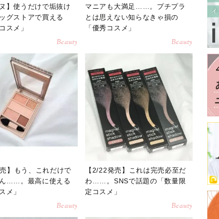
ヌ】使うだけで垢抜け
マニアも大満足……。プチプラ
ッグストアで買える
とは思えない知らなきゃ損の
コスメ」
「優秀コスメ」
Beauty
Beauty
6発売】もう、これだけで
【2/22発売】これは完売必至だ
ん……。最高に使える
わ……。SNSで話題の「数量限
スメ」
定コスメ」
Beauty
Beauty