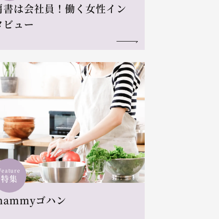
肩書は会社員！働く女性イン
タビュー
Feature
特集
mammyゴハン