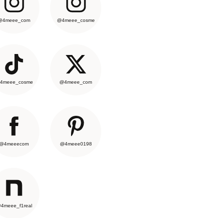
@4meee_com
@4meee_cosme
4meee_cosme
@4meee_com
@4meeecom
@4meee0198
4meee_f1real