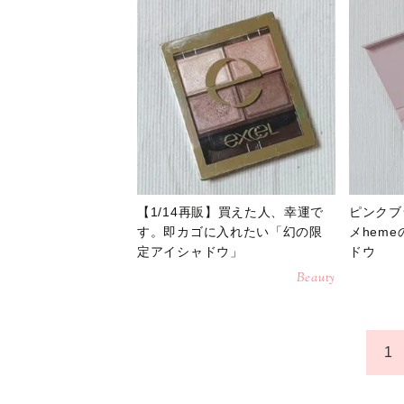
【1/14再販】買えた人、幸運で
ピンクブ
す。即カゴに入れたい「幻の限
メhem
定アイシャドウ」
ドウ
Beauty
1