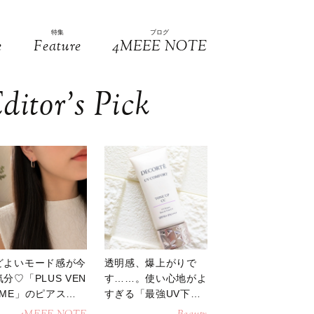
特集
ブログ
e
Feature
4MEEE NOTE
ditor’s Pick
どよいモード感が今
透明感、爆上がりで
分♡「PLUS VEN
す……。使い心地がよ
OME」のピアスが
すぎる「最強UV下
活躍
地」