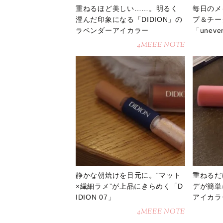
重ねるほど美しい……。明るく
毎日のメ
澄んだ印象になる「DIDION」の
プ＆チー
ラベンダーアイカラー
「une
4MEEE NOTE
静かな朝焼けを目元に。“マット
重ねるだ
×繊細ラメ”が上品にきらめく「D
デが簡単
IDION 07」
アイカラ
4MEEE NOTE