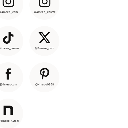
@4meee_com
@4meee_cosme
4meee_cosme
@4meee_com
@4meeecom
@4meee0198
4meee_f1real