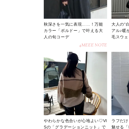
秋深さを一気に表現……！万能
大人の“
カラー「ボルドー」で叶える大
アル♪暖
人の旬コーデ
毛スウェ
4MEEE NOTE
やわらかな色合いが心地よい♡VI
ラフだけ
Sの「グラデーションニット」で
魅せる「N