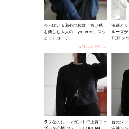
今っぽい＆着心地抜群！抜け感
洗練とリ
を楽しむ大人の「youvres」スウ
ルーズが
ェットコーデ
TER 
4MEEE NOTE
ラフなのにエレガント♡上質フェ
首元ジッ
ザーが心地よい「TELOPLAN」
洗練シル