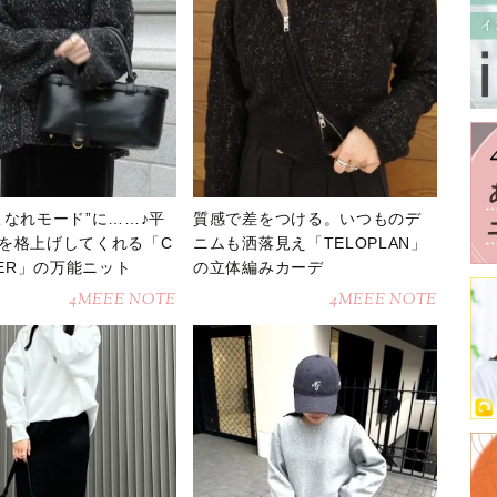
こなれモード”に……♪平
質感で差をつける。いつものデ
を格上げしてくれる「C
ニムも洒落見え「TELOPLAN」
TER」の万能ニット
の立体編みカーデ
4MEEE NOTE
4MEEE NOTE