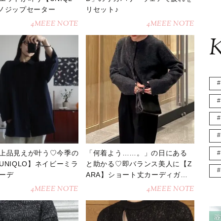
ノジップセーター
リセット♪
4MEEE NOTE
4MEEE NOTE
K
上品見えが叶う♡今季の
「何着よう……。」の日にある
UNIQLO】ネイビーミラ
と助かる♡即バランス美人に【Z
ーデ
ARA】ショート丈カーディガン
コーデ
4MEEE NOTE
4MEEE NOTE