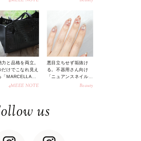
4MEEE NOTE
Beauty
納力と品格を両立。
悪目立ちせず垢抜け
つだけでこなれ見え
る。不器用さん向け
「MARCELLAト
「ニュアンスネイル」
トバッグ」
のやり方
4MEEE NOTE
Beauty
ollow us