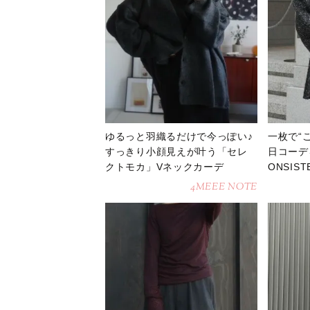
ゆるっと羽織るだけで今っぽい♪
一枚で“
すっきり小顔見えが叶う「セレ
日コーデ
クトモカ」Vネックカーデ
ONSIS
4MEEE NOTE