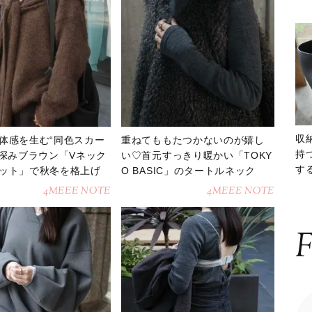
収
体感を生む“同色スカー
重ねてももたつかないのが嬉し
持
♪深みブラウン「Vネック
い♡首元すっきり暖かい「TOKY
する
ット」で秋冬を格上げ
O BASIC」のタートルネック
ー
4MEEE NOTE
4MEEE NOTE
F