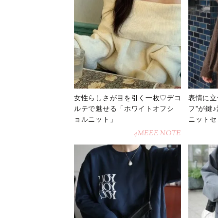
女性らしさが目を引く一枚♡デコ
表情に立
ルテで魅せる「ホワイトオフシ
フ”が鍵
ョルニット」
ニットセ
4MEEE NOTE