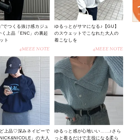
白”でつくる抜け感カジュ
ゆるっとがサマになる♪【GU】
かく上品「ENC」の裏起
のスウェットでこなれた大人の
ット
着こなしを
4MEEE NOTE
4MEEE NOTE
ど上品♡深みネイビーで
ゆるっと感が心地いい……♪さら
ICK&NICOLE」の大人
っと着るだけで主役になる柔ら