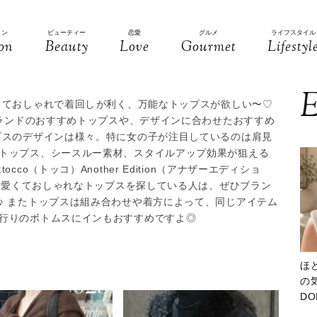
ョン
ビューティー
恋愛
グルメ
ライフスタイル
on
Beauty
Love
Gourmet
Lifestyl
E
くておしゃれで着回しが利く、万能なトップスが欲しい〜♡
ブランドのおすすめトップスや、デザインに合わせたおすすめ
プスのデザインは様々。特に女の子が注目しているのは肩見
トップス、シースルー素材、スタイルアップ効果が狙える
co（トッコ）Another Edition（アナザーエディショ
 可愛くておしゃれなトップスを探している人は、ぜひブラン
♪ またトップスは組み合わせや着方によって、同じアイテム
行りのボトムスにインもおすすめですよ◎
ほ
の気
D
大