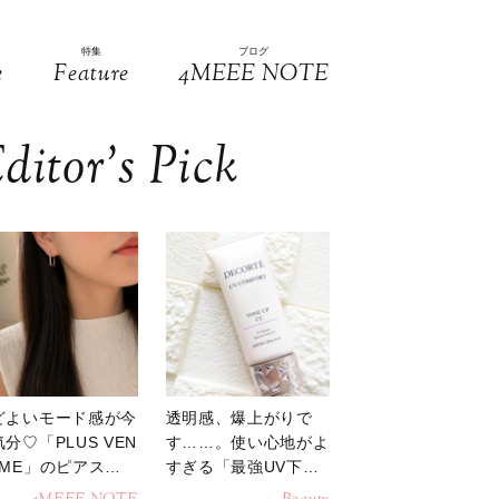
特集
ブログ
e
Feature
4MEEE NOTE
ditor’s Pick
どよいモード感が今
透明感、爆上がりで
分♡「PLUS VEN
す……。使い心地がよ
OME」のピアスが
すぎる「最強UV下
活躍
地」