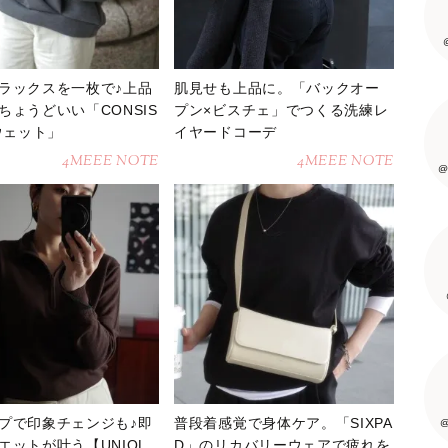
ラックスを一枚で♪上品
肌見せも上品に。「バックオー
ちょうどいい「CONSIS
プン×ビスチェ」でつくる洗練レ
スウェット」
イヤードコーデ
4MEEE NOTE
4MEEE NOTE
@
プで印象チェンジも♪即
普段着感覚で身体ケア。「SIXPA
@
エットが叶う【UNIQL
D」のリカバリーウェアで疲れを