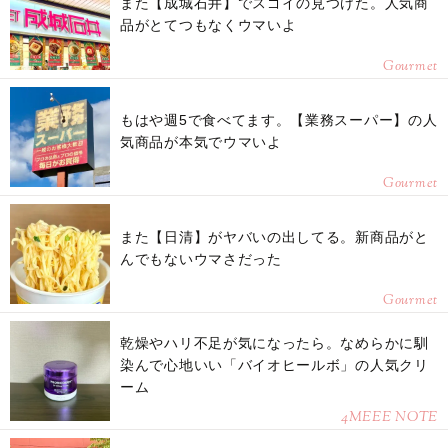
また【成城石井】でスゴイの見つけた。人気商
品がとてつもなくウマいよ
Gourmet
もはや週5で食べてます。【業務スーパー】の人
気商品が本気でウマいよ
Gourmet
また【日清】がヤバいの出してる。新商品がと
んでもないウマさだった
Gourmet
乾燥やハリ不足が気になったら。なめらかに馴
染んで心地いい「バイオヒールボ」の人気クリ
ーム
4MEEE NOTE