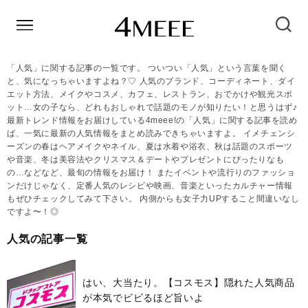
「人気」に関する記事の一覧です。 ついつい「人気」という言葉を聞く
と、気になっちゃいますよね？♡ 人気のブランド、コーディネート、ダイ
エット方法、メイクやコスメ、カフェ、レストラン、おでかけや観光スポ
ット…女の子なら、どれもおしゃれで話題のモノが知りたい！と思うはず♪
最新トレンド情報をお届けしている4meee!の「人気」に関する記事を読め
ば、一気に最新の人気情報をまとめ読みできちゃいますよ。 イメチェンシ
ーズンの春はヘアメイクやネイル、夏は水着や浴衣、秋は話題のスポーツ
や音楽、冬は美容法やクリスマス＆デートやプレゼントにぴったりなも
の…などなど、最旬の情報をお届け！ またイベントや流行りのファッショ
ンだけじゃなく、定番人気のレシピや映画、音楽といったカルチャー情報
もぜひチェックしてみて下さい。 内側からも女子力UPすること間違いなし
ですよ〜！◎
人気の記事一覧
はい、大当たり。【コスモス】隠れた人気商品
が本気でビビるほど旨いよ