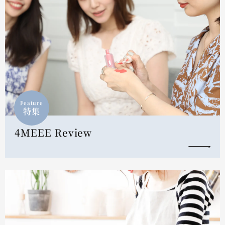
Feature
特集
4MEEE Review