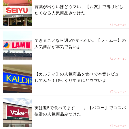
言葉が出ないほどウマい。【西友】で鬼リピし
たくなる人気商品みつけた
Gourmet
できることなら週5で食べたい。【ラ・ムー】の
人気商品が本気で旨いよ
Gourmet
【カルディ】の人気商品を食べで本音レビュー
してみた！びっくりするほどウマいよ
Gourmet
実は週5で食べてます……。【バロー】でコスパ
抜群の人気商品みつけた
Gourmet