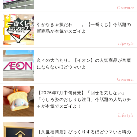
Gourmet
引かなきゃ損だわ……。【一番くじ】今話題の
新商品が本気でスゴイよ
Lifestyle
久々の大当たり。【イオン】の人気商品が言葉
にならないほどウマいよ
Gourmet
【2026年7月中旬発売】「回せる気しない」
「うしろ姿のおしりも注目」今話題の人気ガチ
ャが本気でスゴイよ！
Lifestyle
【久世福商店】びっくりするほどウマいと噂の