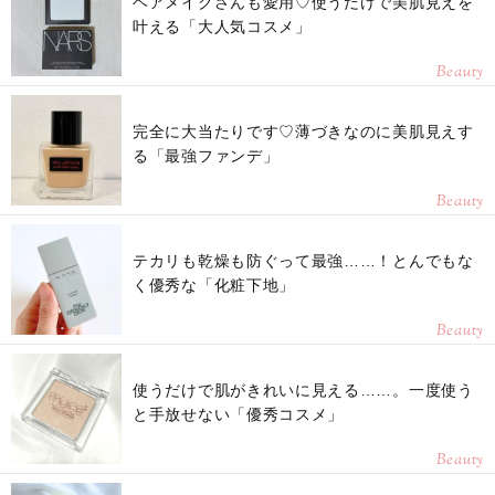
ヘアメイクさんも愛用♡使うだけで美肌見えを
叶える「大人気コスメ」
Beauty
完全に大当たりです♡薄づきなのに美肌見えす
る「最強ファンデ」
Beauty
テカリも乾燥も防ぐって最強……！とんでもな
く優秀な「化粧下地」
Beauty
使うだけで肌がきれいに見える……。一度使う
と手放せない「優秀コスメ」
Beauty