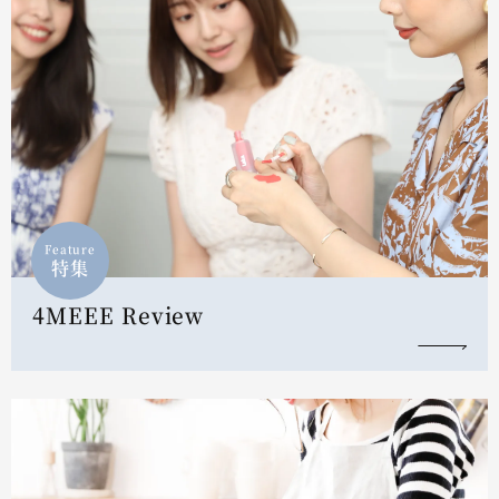
Feature
特集
4MEEE Review