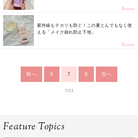
Beauty
紫外線もテカリも防ぐ！この夏とんでもなく使
える「メイク崩れ防止下地」
Beauty
前へ
6
7
8
次へ
7/13
Feature Topics