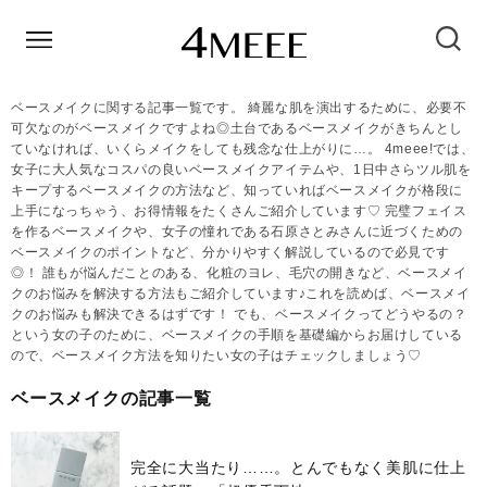
ベースメイクに関する記事一覧です。 綺麗な肌を演出するために、必要不
可欠なのがベースメイクですよね◎土台であるベースメイクがきちんとし
ていなければ、いくらメイクをしても残念な仕上がりに…。 4meee!では、
女子に大人気なコスパの良いベースメイクアイテムや、1日中さらツル肌を
キープするベースメイクの方法など、知っていればベースメイクが格段に
上手になっちゃう、お得情報をたくさんご紹介しています♡ 完璧フェイス
を作るベースメイクや、女子の憧れである石原さとみさんに近づくための
ベースメイクのポイントなど、分かりやすく解説しているので必見です
◎！ 誰もが悩んだことのある、化粧のヨレ、毛穴の開きなど、ベースメイ
クのお悩みを解決する方法もご紹介しています♪これを読めば、ベースメイ
クのお悩みも解決できるはずです！ でも、ベースメイクってどうやるの？
という女の子のために、ベースメイクの手順を基礎編からお届けしている
ので、ベースメイク方法を知りたい女の子はチェックしましょう♡
ベースメイクの記事一覧
完全に大当たり……。とんでもなく美肌に仕上