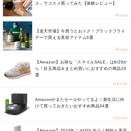
ス」でコスメ買ってみた【体験レビュー】
Beauty
【楽天市場】今買うとおトク！ブラックフライ
デーで買える美容アイテム5選
Beauty
【Amazon】お得な「スマイルSALE」は8/29か
ら！目玉商品＆まとめ買いにおすすめの商品20
選
Lifestyle
Amazonがまたセールやってるよ！新生活に向
けて買っておきたいおすすめ商品34選
Lifestyle
【Amazon】2024年こそQOL向上！時短も美容