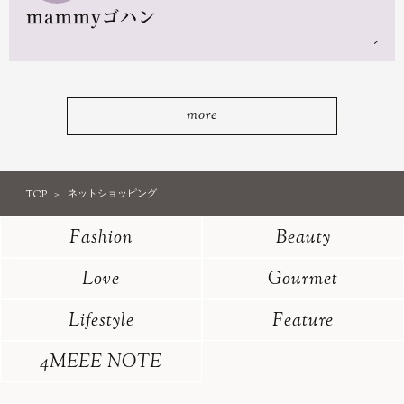
mammyゴハン
more
TOP
ネットショッピング
Fashion
Beauty
Love
Gourmet
Lifestyle
Feature
4MEEE NOTE