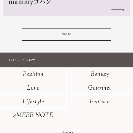
mammyゴハン
more
TOP
イエロー
Fashion
Beauty
Love
Gourmet
Lifestyle
Feature
4MEEE NOTE