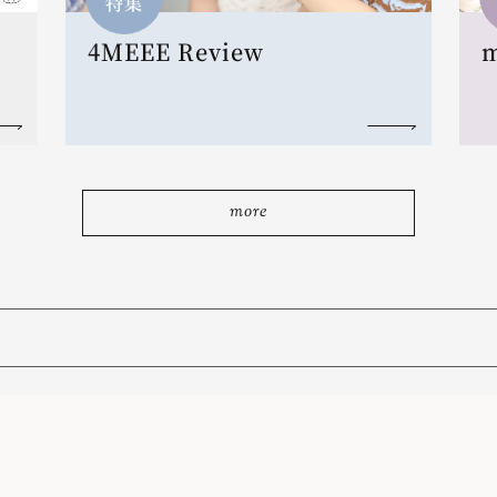
特集
4MEEE Review
more