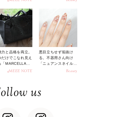
4MEEE NOTE
Beauty
納力と品格を両立。
悪目立ちせず垢抜け
つだけでこなれ見え
る。不器用さん向け
「MARCELLAト
「ニュアンスネイル」
トバッグ」
のやり方
4MEEE NOTE
Beauty
ollow us