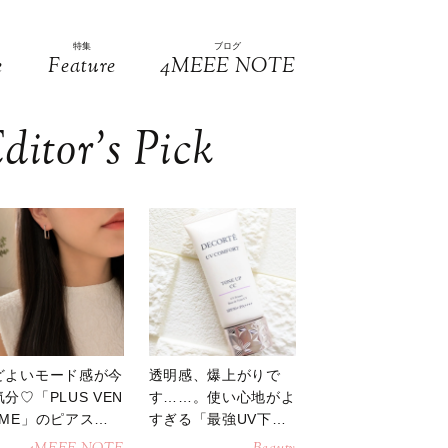
特集
ブログ
e
Feature
4MEEE NOTE
ditor’s Pick
どよいモード感が今
透明感、爆上がりで
分♡「PLUS VEN
す……。使い心地がよ
OME」のピアスが
すぎる「最強UV下
活躍
地」