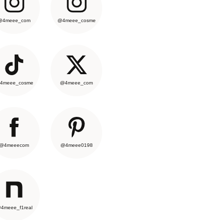
@4meee_com
@4meee_cosme
4meee_cosme
@4meee_com
@4meeecom
@4meee0198
4meee_f1real