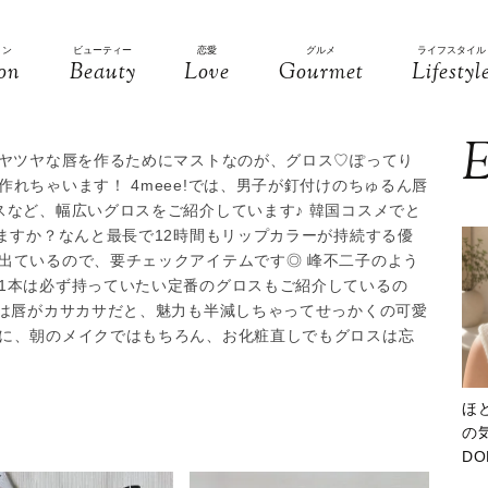
ョン
ビューティー
恋愛
グルメ
ライフスタイル
on
Beauty
Love
Gourmet
Lifestyl
E
ツヤツヤな唇を作るためにマストなのが、グロス♡ぽってり
れちゃいます！ 4meee!では、男子が釘付けのちゅるん唇
スなど、幅広いグロスをご紹介しています♪ 韓国コスメでと
ますか？なんと最長で12時間もリップカラーが持続する優
出ているので、要チェックアイテムです◎ 峰不二子のよう
1本は必ず持っていたい定番のグロスもご紹介しているの
子は唇がカサカサだと、魅力も半減しちゃってせっかくの可愛
に、朝のメイクではもちろん、お化粧直しでもグロスは忘
ほ
の気
D
大