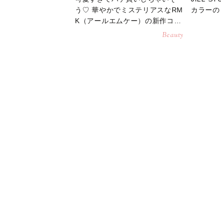
う♡ 華やかでミステリアスなRM
カラーの
K（アールエムケー）の新作コス
メをチェック！
Beauty