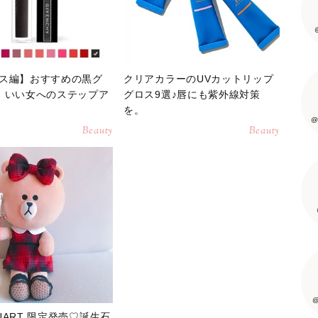
ス編】おすすめの黒グ
クリアカラーのUVカットリップ
。いい女へのステップア
グロス9選♪唇にも紫外線対策
を。
@
Beauty
Beauty
@
STUART 限定発売♡誕生石