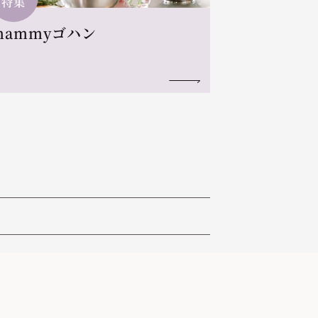
特集
mammyゴハン