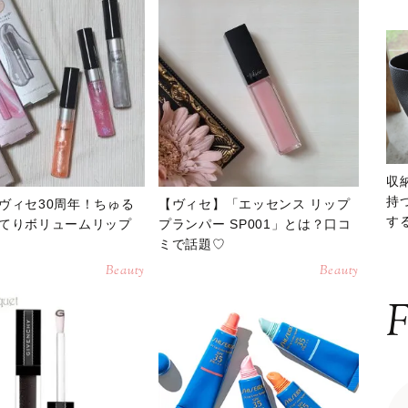
収
持
ヴィセ30周年！ちゅる
【ヴィセ】「エッセンス リップ
する
てりボリュームリップ
プランパー SP001」とは？口コ
ー
ミで話題♡
Beauty
Beauty
F