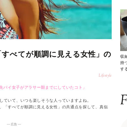
「すべてが順調に見える女性」の
収
持
する
ー
Lifestyle
6〜「憧れの先パイ女子がアラサー期までにしていたコト」
F
していて、いつも楽しそうな人っていますよね。
、「すべてが順調に見える女性」の共通点を探して、真似
― 広告 ―