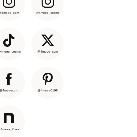
@4meee_com
@4meee_cosme
4meee_cosme
@4meee_com
@4meeecom
@4meee0198
4meee_f1real