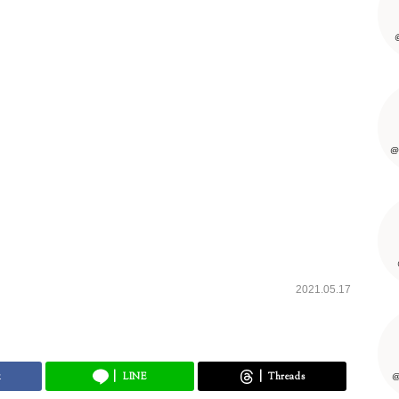
@
2021.05.17
k
LINE
Threads
@