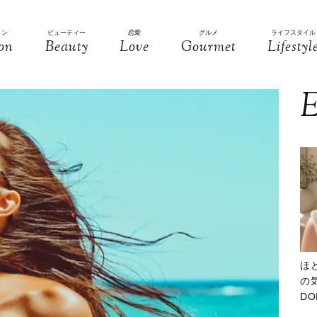
ョン
ビューティー
恋愛
グルメ
ライフスタイル
on
Beauty
Love
Gourmet
Lifestyl
E
ほ
の気
D
大