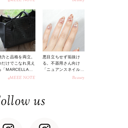
4MEEE NOTE
Beauty
納力と品格を両立。
悪目立ちせず垢抜け
つだけでこなれ見え
る。不器用さん向け
「MARCELLAト
「ニュアンスネイル」
トバッグ」
のやり方
4MEEE NOTE
Beauty
ollow us