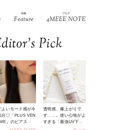
特集
ブログ
e
Feature
4MEEE NOTE
ditor’s Pick
どよいモード感が今
透明感、爆上がりで
分♡「PLUS VEN
す……。使い心地がよ
OME」のピアスが
すぎる「最強UV下
活躍
地」