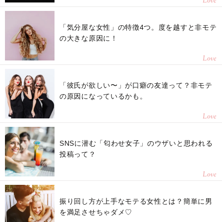
Love
「気分屋な女性」の特徴4つ。度を越すと非モテ
の大きな原因に！
Love
「彼氏が欲しい〜」が口癖の友達って？非モテ
の原因になっているかも。
Love
SNSに潜む「匂わせ女子」のウザいと思われる
投稿って？
Love
振り回し方が上手なモテる女性とは？簡単に男
を満足させちゃダメ♡