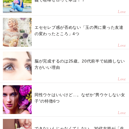
義で喧嘩ゼロって本当！？
Love
エセセレブ感が否めない「玉の輿に乗った友達
の変わったところ」4つ
Love
脳が完成するのは25歳。20代前半で結婚しない
方がいい理由
Love
同性ウケはいいけど…。なぜか“男ウケしない女
子”の特徴6つ
Love
できないんじゃなくてしない。30代女性が「生