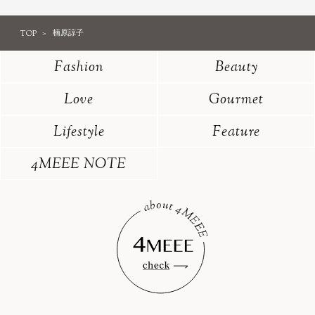
TOP
楠原諒子
Fashion
Beauty
Love
Gourmet
Lifestyle
Feature
4MEEE NOTE