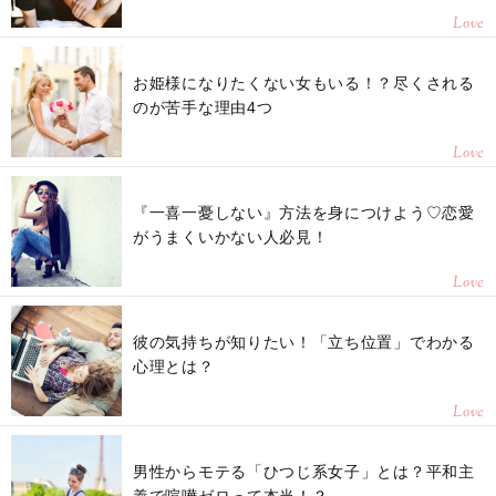
Love
お姫様になりたくない女もいる！？尽くされる
のが苦手な理由4つ
Love
『一喜一憂しない』方法を身につけよう♡恋愛
がうまくいかない人必見！
Love
彼の気持ちが知りたい！「立ち位置」でわかる
心理とは？
Love
男性からモテる「ひつじ系女子」とは？平和主