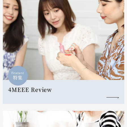
Feature
特集
4MEEE Review