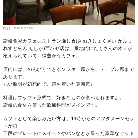
出典：tabelog.com
讃岐食彩カフェレストラン瀬し香(さぬきしょくざい かふぇ
れすとらん せしか)西ハゼ店は、敷地内にたくさんの木々が
植えられていて、緑豊かなカフェ。
店内には、のんびりできるソファー席から、テーブル席まで
あります。
丸い照明が幻想的で、落ち着いた雰囲気♪
料理はブッフェ形式で、好きなものが食べられますよ。
讃岐の食材を使った欧風料理がメインです。
カフェとして楽しみたい方は、14時からのアフタヌーンセッ
トが◎
三段のプレートにスイーツやパンなどが乗った豪華なセット