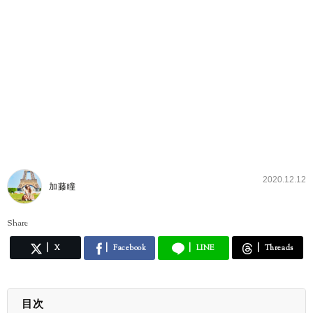
2020.12.12
加藤瞳
Share
X
Facebook
LINE
Threads
目次