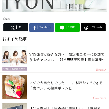
Share
X
Facebook
LINE
Threads
おすすめ記事
SNS発信が好きな方へ、限定モニターに参加で
きるチャンスも！【4MEEE美容部】部員募集中
Beauty
マジで大当たりでした……。材料3つでできる
「食パン」の超簡単レシピ
Gourmet
【はま寿司】「圧倒的に美味しい」「毎日通