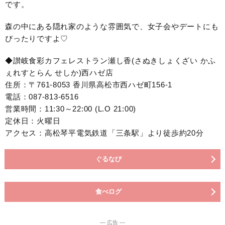
です。
森の中にある隠れ家のような雰囲気で、女子会やデートにも
ぴったりですよ♡
◆讃岐食彩カフェレストラン瀬し香(さぬきしょくざい かふ
ぇれすとらん せしか)西ハゼ店
住所：〒761-8053 香川県高松市西ハゼ町156-1
電話：087-813-6516
営業時間：11:30～22:00 (L.O 21:00)
定休日：火曜日
アクセス：高松琴平電気鉄道「三条駅」より徒歩約20分
ぐるなび
食べログ
― 広告 ―