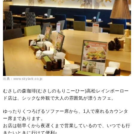
出典：www.skylark.co.jp
むさしの森珈琲(むさしのもりこーひー)高松レインボーロー
ド店は、シックな外観で大人の雰囲気が漂うカフェ。
ゆったりくつろげるソファー席から、1人で座れるカウンタ
ー席まであります。
お店は朝早くから夜遅くまで営業しているので、いつでも行
きたいときに行けて便利♪