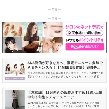
― 広告 ―
― 広告 ―
SNS発信が好きな方へ、限定モニターに参加で
きるチャンスも！【4MEEE美容部】部員募集
中
コスメや美容が大好きな方が集まる公式コミュニティ『4MEEE美
容部』♡コスメサンプルをお試ししてくれる方、コスメ・美容情報
を一緒に発信してくれる方を募集しています！
【東京編】12月向きの服装おすすめ12選♪上旬
中旬下旬別レディースコーデ
12月の東京は寒いのですが、せっかくお出かけするのであれば、
しっかりおしゃれも楽しみたいですよね♪ 今回は、12月に東京へ