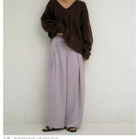
出典：brandavenue.rakuten.co.jp