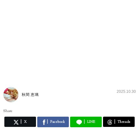
2025.10.30
秋間 恵璃
Share
X
Facebook
LINE
Threads