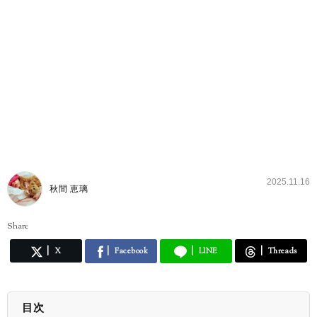
2025.11.16
秋間 恵璃
Share
X
Facebook
LINE
Threads
目次