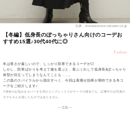
出典：brandavenue.rakuten.co.jp
【冬編】低身長のぽっちゃりさん向けのコーデお
すすめ15選♪30代40代に◎
Fashion
冬は寒さが厳しいので、しっかり防寒できるコーデが◎
しかし、防寒ばかりを考えて服を選ぶと、着ぶくれして低身長&ぽっちゃり
体型が目立ってしまうなんてことも……。
この負のスパイラルから脱出すべく、今回は着痩せ効果が期待できる冬コ
ーデをご紹介します♪
※身体のお悩みをカバーする等のコンプレックスがテーマの場合でも、記事中のお写真の
モデルさんを指したものではありません。
― 広告 ―