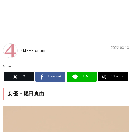
2022.03.13
4MEEE original
Share
X
Facebook
LINE
Threads
女優・堀田真由