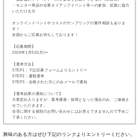
・モニター商品や企業タイアップイベント等への参加、拡散に協力
いただける方
オンラインイベントやコスメのサンプリングの案件相談もありま
す！
全国からご応募お待ちしております！
【応募期間】
2026年1月5日(月)〜
【選考方法】
STEP1：下記応募フォームよりエントリー
STEP2：書類選考
STEP3：合格された方にのみメールで通知
【選考結果の通知について】
大変恐れ入りますが、選考通過・採用となった場合のみ、ご連絡さ
せていただきます。
合否に関する個別のお問い合わせにはお答えできませんので予めご
了承ください。
興味のある方はぜひ下記のリンクよりエントリーください。