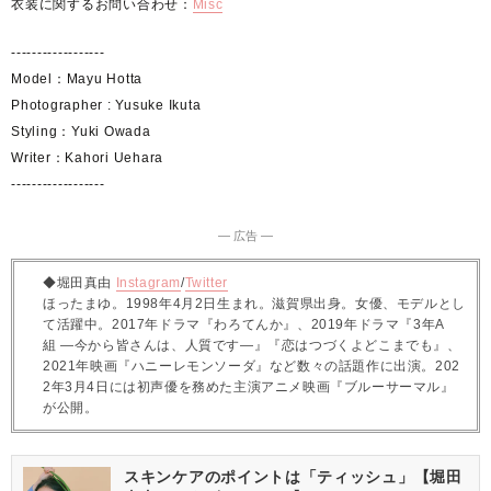
衣装に関するお問い合わせ：
Misc
------------------
Model：Mayu Hotta
Photographer : Yusuke Ikuta
Styling：Yuki Owada
Writer：Kahori Uehara
------------------
― 広告 ―
◆堀田真由
Instagram
/
Twitter
ほったまゆ。1998年4月2日生まれ。滋賀県出身。女優、モデルとし
て活躍中。2017年ドラマ『わろてんか』、2019年ドラマ『3年A
組 —今から皆さんは、人質です—』『恋はつづくよどこまでも』、
2021年映画『ハニーレモンソーダ』など数々の話題作に出演。202
2年3月4日には初声優を務めた主演アニメ映画『ブルーサーマル』
が公開。
スキンケアのポイントは「ティッシュ」【堀田