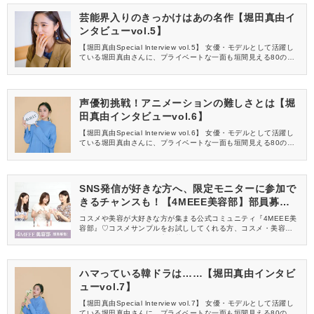
芸能界入りのきっかけはあの名作【堀田真由イ
ンタビューvol.5】
【堀田真由Special lnterview vol.5】 女優・モデルとして活躍し
ている堀田真由さんに、プライベートな一面も垣間見える80の質
問をぶつけてみました。＜全8回＞
声優初挑戦！アニメーションの難しさとは【堀
田真由インタビューvol.6】
【堀田真由Special lnterview vol.6】 女優・モデルとして活躍し
ている堀田真由さんに、プライベートな一面も垣間見える80の質
問をぶつけてみました。＜全8回＞
SNS発信が好きな方へ、限定モニターに参加で
きるチャンスも！【4MEEE美容部】部員募集
中
コスメや美容が大好きな方が集まる公式コミュニティ『4MEEE美
容部』♡コスメサンプルをお試ししてくれる方、コスメ・美容情報
を一緒に発信してくれる方を募集しています！
ハマっている韓ドラは……【堀田真由インタビ
ューvol.7】
【堀田真由Special lnterview vol.7】 女優・モデルとして活躍し
ている堀田真由さんに、プライベートな一面も垣間見える80の質