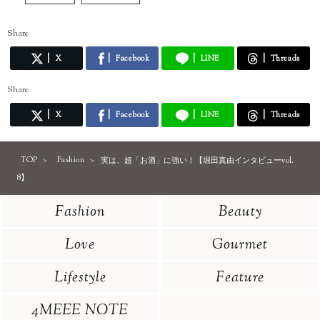
Share
X
Facebook
LINE
Threads
Share
X
Facebook
LINE
Threads
TOP
Fashion
実は、超「お酒」に強い！【堀田真由インタビューvol.
8】
Fashion
Beauty
Love
Gourmet
Lifestyle
Feature
4MEEE NOTE