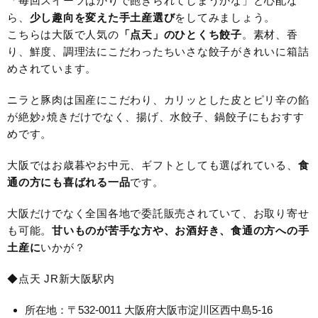
「毎回スイーツばかりで飽きられてしまうかな」と心配な
ら、
少し趣向を変えた手土産選び
をしてみましょう。
こちらは大阪で人気の
「点天」のひとくち餃子
。素材、香
り、鮮度、調理法にこだわったちいさな餃子がきれいに箱詰
めされています。
ニラと豚肉は国産にこだわり、カリッとした皮とピリ辛の餡
が絶妙♪焼きだけでなく、揚げ、水餃子、鍋餃子にもおすす
めです。
大阪ではお歳暮やお中元、ギフトとしても選ばれている、
食
通の方にも喜ばれる一品
です。
大阪だけでなく全国各地で委託販売されていて、お取り寄せ
も可能。
甘いものが苦手な方や、お酒好き、食通の方への手
土産に
いかが？
◆点天 JR新大阪駅内
所在地：〒532-0011 大阪府大阪市淀川区西中島5-16