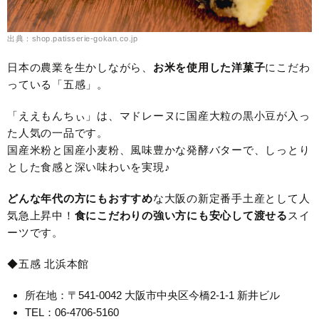
出典：shop.patisserie-gokan.co.jp
日本の農業を生かしながら、
お米を使用した洋菓子
にこだわ
っている「五感」。
「ええもんちぃ」は、マドレーヌに国産大粒の黒小豆が入っ
た人気の一品です。
国産米粉と国産小麦粉、風味豊かな発酵バターで、しっとり
とした食感と深い味わいを実現♪
どんな年代の方にもおすすめ
な大阪の新定番手土産として人
気急上昇中！
食にこだわりの強い方にも安心して渡せる
スイ
ーツです。
◆五感 北浜本館
所在地：〒541-0042 大阪市中央区今橋2-1-1 新井ビル
TEL：06-4706-5160