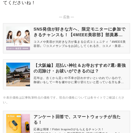
てくださいね！
― 広告 ―
SNS発信が好きな方へ、限定モニターに参加で
きるチャンスも！【4MEEE美容部】部員募集
中
コスメや美容が大好きな方が集まる公式コミュニティ『4MEEE美
容部』♡コスメサンプルをお試ししてくれる方、コスメ・美容情報
を一緒に発信してくれる方を募集しています！
【大阪編】厄払い神社＆お寺おすすめ7選♪最強
の厄除け・お祓いができるのは？
厄年は、古くから災いや不幸が訪れやすいといわれているので、
御祓いをして一年を健やかに乗り切りたいと思っている方も多い
のではないでしょうか。 そこで今回は、観光スポットでも人気の
大阪にスポットを当てて、おすすめの厄払い神社＆お寺をご紹介
します。 神社やお寺がたくさんある大阪には、厄除けにご利益の
※表示価格は記事執筆時点の価格です。現在の価格については各サイトでご確認くださ
あるところも多いので、ぜひ参考にしてみてくださいね！
い。
アンケート回答で、スマートウォッチが当た
る！
応募は簡単！Fitbit Inspire3がもらえるチャンス！