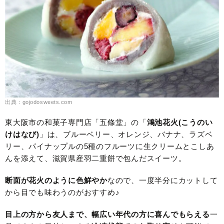
出典：gojodosweets.com
東大阪市の和菓子専門店「五條堂」の「
鴻池花火(こうのい
けはなび)
」は、ブルーベリー、オレンジ、バナナ、ラズベ
リー、パイナップルの5種のフルーツに生クリームとこしあ
んを添えて、滋賀県産羽二重餅で包んだスイーツ。
断面が花火のように色鮮やか
なので、一度半分にカットして
から目でも味わうのがおすすめ♪
目上の方から友人まで、幅広い年代の方に喜んでもらえる
一