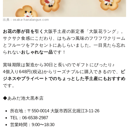
出典：osaka-hanalangue.com
お花の形が目を引く
大阪手土産の新定番「大阪花ラング」。
サクサク食感にこだわり、はちみつ風味のフワフワクリーム
とフルーツをアクセントにあしらいました。一目見たら忘れ
られない
おしゃれな一品
です！
賞味期限は製造から30日と長いのでギフトにぴったり♪
4個入り648円(税込)からリーズナブルに購入できるので、
ビ
ジネスやプライベートでのちょっとした手土産にもおすすめ
です。
◆あみだ池大黒本店
所在地：〒550-0014 大阪市西区北堀江3-11-26
TEL：06-6538-2987
営業時間：9:00〜18:30