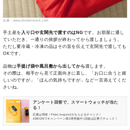
出典：www.shutterstock.com
手土産を
入り口や玄関先で渡すのはNG
です。お部屋に通し
ていただき、一通りの挨拶が終わってから渡しましょう。
ただし要冷蔵・冷凍の品はその旨を伝えて玄関先で渡しても
OKです。
品物は
手提げ袋や風呂敷から出してから
渡します。
その際は、相手から見て正面向きに直し、「お口に合うと嬉
しいのですが」「ほんの気持ちですが」など一言添えてくだ
さいね。
アンケート回答で、スマートウォッチが当た
る！
応募は簡単！Fitbit Inspire3がもらえるチャンス！
4MOONでキャンペーン第2弾実施中♪詳細は記事でチェック！