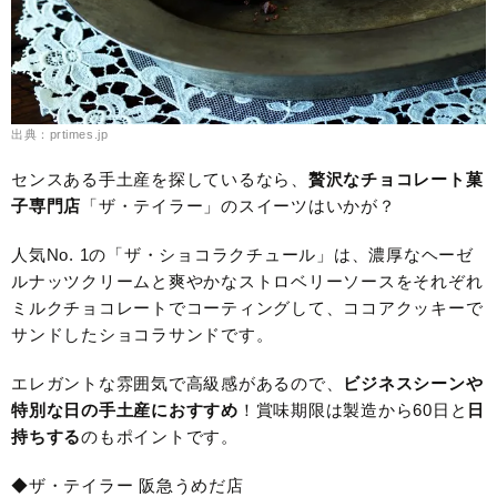
出典：prtimes.jp
センスある手土産を探しているなら、
贅沢なチョコレート菓
子専門店
「ザ・テイラー」のスイーツはいかが？
人気No. 1の「ザ・ショコラクチュール」は、濃厚なヘーゼ
ルナッツクリームと爽やかなストロベリーソースをそれぞれ
ミルクチョコレートでコーティングして、ココアクッキーで
サンドしたショコラサンドです。
エレガントな雰囲気で高級感があるので、
ビジネスシーンや
特別な日の手土産におすすめ
！賞味期限は製造から60日と
日
持ちする
のもポイントです。
◆ザ・テイラー 阪急うめだ店