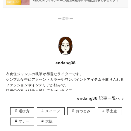
4MOONでキャンペーン第2弾実施中♪詳細は記事でチェック！
― 広告 ―
endang38
衣食住ジャンルの執筆が得意なライターです。
シンプルな中にアクセントカラーやワンポイントアイテムを取り入れる
ファッションやインテリアが好みで、
話題のグルメは色々試してみたいタイプ。
endang38 記事一覧へ
旅行会社勤務経験があるほどの旅好き♡
風景やおいしいもの、かわいいものの写真を撮るのも好き♡
選び方
スイーツ
おつまみ
手土産
読んでいてワクワクするような情報を、私自身も楽しみながら提供して
いきます！
マナー
大阪