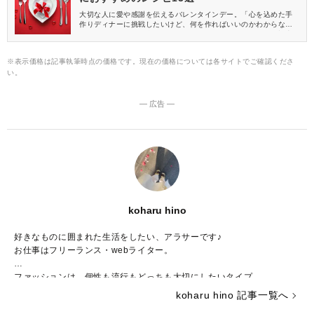
大切な人に愛や感謝を伝えるバレンタインデー。「心を込めた手
作りディナーに挑戦したいけど、何を作ればいいのかわからな
い……」という人も多いのではないでしょうか。そこでこの記事
では、バレンタインディナーにぴったりのレシピをご紹介しま
す。初心者でも失敗しにくいレシピをピックアップしたので、き
※表示価格は記事執筆時点の価格です。現在の価格については各サイトでご確認くださ
っと作ってみたいレシピが見つかりますよ♪
い。
― 広告 ―
koharu hino
好きなものに囲まれた生活をしたい、アラサーです♪
お仕事はフリーランス・webライター。
ファッションは、個性も流行もどっちも大切にしたいタイプ。
コスメは、より良いものを求めて日々研究中です！
koharu hino 記事一覧へ
舞台やコンサート鑑賞が元気の源♡