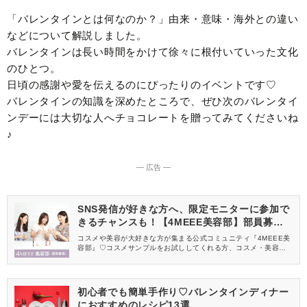
「バレンタインとは何なのか？」由来・意味・海外との違い
などについて解説しました。
バレンタインは長い時間をかけて徐々に根付いていった文化
のひとつ。
日頃の感謝や愛を伝えるのにぴったりのイベントです♡
バレンタインの知識を深めたところで、ぜひ次のバレンタイ
ンデーには大切な人へチョコレートを贈ってみてくださいね
♪
― 広告 ―
SNS発信が好きな方へ、限定モニターに参加で
きるチャンスも！【4MEEE美容部】部員募集
中
コスメや美容が大好きな方が集まる公式コミュニティ『4MEEE美
容部』♡コスメサンプルをお試ししてくれる方、コスメ・美容情報
を一緒に発信してくれる方を募集しています！
初心者でも簡単手作り♡バレンタインディナー
におすすめのレシピ13選