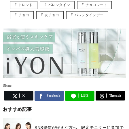
海外ドラマや漫画を見ながら家にこもるのも大好き。
トレンド
バレンタイン
チョコレート
アラサー女子等身大の悩みを共有しながら、様々な情報を発信していき
チョコ
友チョコ
バレンタインデー
ます！
Share
X
Facebook
LINE
Threads
おすすめ記事
SNS発信が好きな方へ、限定モニターに参加で