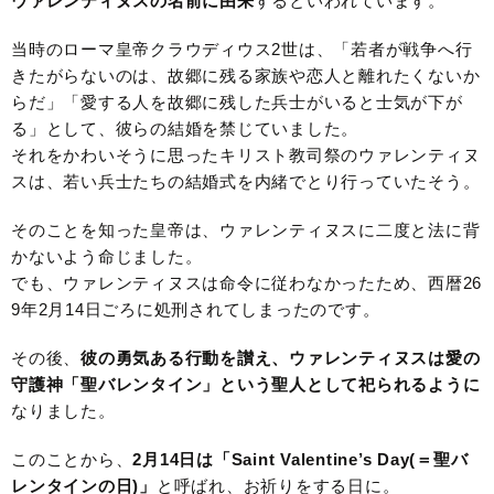
ウァレンティヌスの名前に由来
するといわれています。
当時のローマ皇帝クラウディウス2世は、「若者が戦争へ行
きたがらないのは、故郷に残る家族や恋人と離れたくないか
らだ」「愛する人を故郷に残した兵士がいると士気が下が
る」として、彼らの結婚を禁じていました。
それをかわいそうに思ったキリスト教司祭のウァレンティヌ
スは、若い兵士たちの結婚式を内緒でとり行っていたそう。
そのことを知った皇帝は、ウァレンティヌスに二度と法に背
かないよう命じました。
でも、ウァレンティヌスは命令に従わなかったため、西暦26
9年2月14日ごろに処刑されてしまったのです。
その後、
彼の勇気ある行動を讃え、ウァレンティヌスは愛の
守護神「聖バレンタイン」という聖人として祀られるように
なりました。
このことから、
2月14日は「Saint Valentine’s Day(＝聖バ
レンタインの日)」
と呼ばれ、お祈りをする日に。