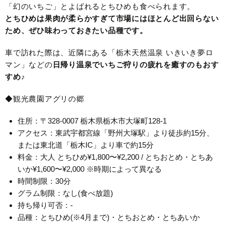
「幻のいちご」とよばれるとちひめも食べられます。
とちひめは果肉が柔らかすぎて市場にはほとんど出回らない
ため、ぜひ味わっておきたい品種です。
車で訪れた際は、近隣にある「栃木天然温泉 いきいき夢ロ
マン」などの
日帰り温泉でいちご狩りの疲れを癒すのもおす
すめ
♪
◆観光農園アグリの郷
住所：〒328-0007 栃木県栃木市大塚町128-1
アクセス：東武宇都宮線「野州大塚駅」より徒歩約15分、
または東北道「栃木IC」より車で約15分
料金：大人 とちひめ¥1,800〜¥2,200 / とちおとめ・とちあ
いか¥1,600〜¥2,000 ※時期によって異なる
時間制限：30分
グラム制限：なし(食べ放題)
持ち帰り可否：-
品種：とちひめ(※4月まで)・とちおとめ・とちあいか