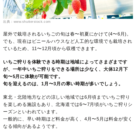
出典：www.shutterstock.com
屋外で栽培されるいちごの旬は春〜初夏にかけて(4〜6月)。
でも、現在はビニールハウスなど人工的な環境でも栽培され
ているため、11〜12月頃から収穫できます。
いちご狩りを体験できる時期は地域によってさまざまです
が、一年中いちご狩りをできる場所は少なく、大体12月下
旬〜5月に体験が可能です。
旬を迎えるのは、1月〜3月の寒い時期が多いでしょう。
東北・北陸地方などの涼しい地域では6月頃までいちご狩り
を楽しめる施設もあり、北海道では6〜7月頃がいちご狩りシ
ーズンといわれています。
一般的に、早い時期ほど料金が高く、4月〜5月は料金が安く
なる傾向があるようです。