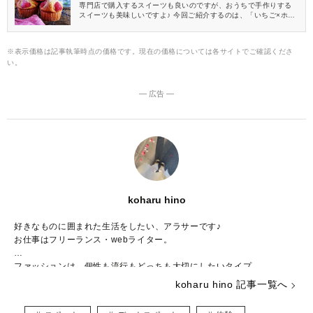
専門店で購入するスイーツも良いのですが、おうちで手作りする
スイーツも美味しいですよ♪ 今回ご紹介するのは、「いちご×ホッ
トケーキミックス」で作る簡単スイーツのレシピ！ スイーツ作り
初心者さんでもマネしやすいものばかりなので、ぜひおうち時間
を使ってチャレンジしてみてくださいね。
※表示価格は記事執筆時点の価格です。現在の価格については各サイトでご確認くださ
い。
― 広告 ―
koharu hino
好きなものに囲まれた生活をしたい、アラサーです♪
お仕事はフリーランス・webライター。
ファッションは、個性も流行もどっちも大切にしたいタイプ。
コスメは、より良いものを求めて日々研究中です！
koharu hino 記事一覧へ
舞台やコンサート鑑賞が元気の源♡
海外ドラマや漫画を見ながら家にこもるのも大好き。