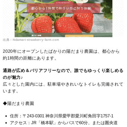
出典：hidamari-strawberry-farm.com
2020年にオープンしたばかりの陽だまり農園は、都心から
約1時間の距離にあります。
通路が広め＆バリアフリーなので、誰でもゆっくり楽しめる
のが魅力♪
広々とした園内には、駐車場やきれいなトイレも完備されて
います。
◆陽だまり農園
住所：〒243-0301 神奈川県愛甲郡愛川町角田字1757-1
アクセス：JR「橋本駅」からバスで60分、または圏央道