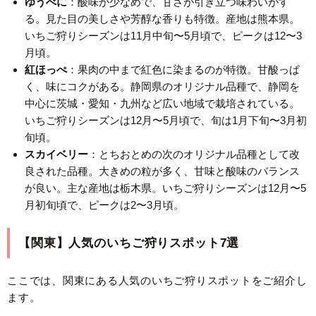
ゆうべに
：酸味が少なめで、甘さが引き立つ味わいがす
る。見た目の美しさや芳醇な香りも特徴。産地は熊本県。
いちご狩りシーズンは11月中旬〜5月頃で、ピークは12〜3
月頃。
紅ほっぺ
：果肉の中まで紅色に染まるのが特徴。甘酸っぱ
く、味にコクがある。静岡県のオリジナル品種で、静岡を
中心に茨城・愛知・九州など広い地域で栽培されている。
いちご狩りシーズンは12月〜5月頃で、旬は1月下旬〜3月初
旬頃。
スカイベリー
：とちおとめの次のオリジナル品種として改
良された品種。大きめの粒が多く、甘味と酸味のバランス
が良い。主な産地は栃木県。いちご狩りシーズンは12月〜5
月初旬頃で、ピークは2〜3月頃。
【関東】人気のいちご狩りスポット7選
ここでは、関東にある人気のいちご狩りスポットをご紹介し
ます。