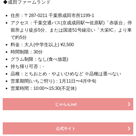
◆成田ファームランド
住所：〒287-0211 千葉県成田市所1199-1
アクセス：千葉交通バス(京成成田駅〜佐原駅)「赤坂台」停
留所より徒歩5分、または国道51号線沿い「大栄IC」より車
で約5分
料金：大人(中学生以上) ¥2,500
時間制限：30分
グラム制限：なし(食べ放題)
持ち帰り可否：-
品種：とちおとめ・やよいひめなど ※品種は選べない
営業期間(いちご狩り)：1月11日〜4月中旬
営業時間：10:00〜15:30(不定休)
じゃらんnet
公式サイト