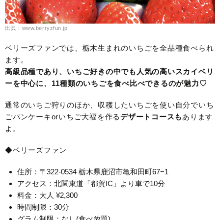
出典：www.berryzfun.jp
ベリーズファンでは、栃木生まれのいちごを全品種食べられ
ます。
高級品種であり、いちご好きの中でも人気の高いスカイベリ
ーを中心に、11種類のいちごを食べ比べできるのが魅力♡
通常のいちご狩りのほか、収穫したいちごを使い自分でいち
ごパンケーキorいちご大福を作る
デザートコースも
あります
よ。
◆ベリーズファン
住所：〒322-0534 栃木県鹿沼市亀和田町67−1
アクセス：北関東道「都賀IC」より車で10分
料金：大人 ¥2,300
時間制限：30分
グラム制限：なし(食べ放題)