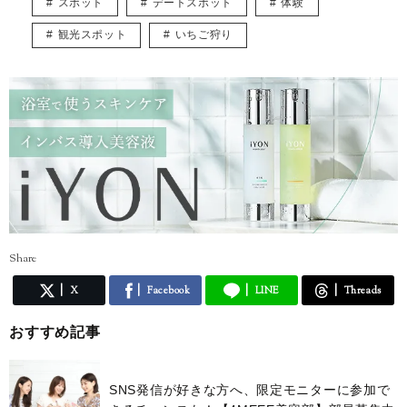
スポット
デートスポット
体験
アラサー女子等身大の悩みを共有しながら、様々な情報を発信していき
観光スポット
いちご狩り
ます！
Share
X
Facebook
LINE
Threads
おすすめ記事
SNS発信が好きな方へ、限定モニターに参加で