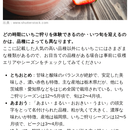
出典：www.shutterstock.com
どの時期にいちご狩りを体験できるのか・いつ旬を迎えるの
かは、品種によっても異なります。
ここに記載した人気の高い品種以外にもいちごにはさまざま
な種類があるので、お目当ての品種がある場合は事前に収穫
エリアやシーズンをチェックしてみてください♪
とちおとめ
：甘味と酸味のバランスが絶妙で、安定した美
味しさ。濃い赤色も特徴。主な産地は栃木県だが、他にも
茨城県・愛知県などをはじめ全国で栽培されている。いち
ご狩りシーズンは12〜5月頃で、旬は2〜4月頃。
あまおう
：「あまい・まるい・おおきい・うまい」の頭文
字をとって名付けられた品種。粒が丸くて大きく、濃厚な
味わいが特徴。産地は福岡県。いちご狩りシーズンは12〜5
月頃で、ピークは3〜4月頃。