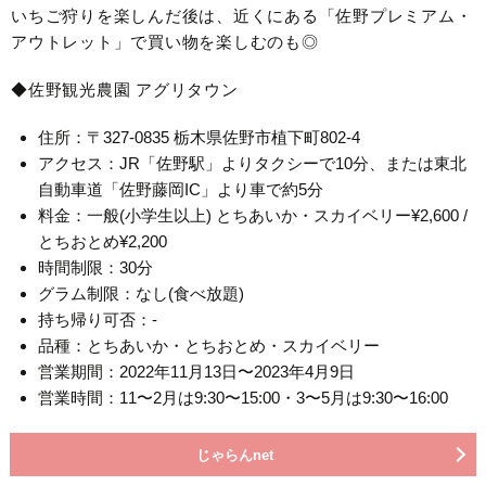
いちご狩りを楽しんだ後は、近くにある「佐野プレミアム・
アウトレット」で買い物を楽しむのも◎
◆佐野観光農園 アグリタウン
住所：〒327-0835 栃木県佐野市植下町802-4
アクセス：JR「佐野駅」よりタクシーで10分、または東北
自動車道「佐野藤岡IC」より車で約5分
料金：一般(小学生以上) とちあいか・スカイベリー¥2,600 /
とちおとめ¥2,200
時間制限：30分
グラム制限：なし(食べ放題)
持ち帰り可否：-
品種：とちあいか・とちおとめ・スカイベリー
営業期間：2022年11月13日〜2023年4月9日
営業時間：11〜2月は9:30〜15:00・3〜5月は9:30〜16:00
じゃらんnet