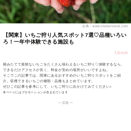
出典：www.shutterstock.com
【関東】いちご狩り人気スポット7選♡品種いろい
ろ！一年中体験できる施設も
Lifestyle
摘みたてで新鮮ないちごをたくさん味わえるいちご狩り♡体験するなら、
できるだけアクセスが良く、料金が安めの場所がいいですよね。
そこでこの記事では、関東にあるおすすめのいちご狩りスポットをご紹
介。収穫できるいちごの種類・品種もまとめています。
ぜひこの記事を参考にして、いちご狩りに出かけてみてください♪
本ページにはプロモーションが含まれています
― 広告 ―