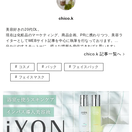
chico.k
美容好きの20代OL。
現在は化粧品のマーケティング、商品企画、PRに携わりつつ、美容ラ
イターとしてWEBサイト記事を中心に執筆を行なっております。
分かりやすさモットーに、様々な情報を発信できればと思います♪
chico.k 記事一覧へ
【保有資格】
□AEAJアロマテラピー検定1級
コスメ
パック
フェイスパック
□AEAJアロマテラピーアドバイザー保有
□AEAJアロマブレンドデザイナー保有
フェイスマスク
□日本化粧品検定1級
□日本化粧品 コスメライター取得