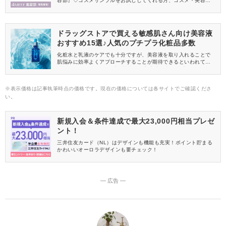
容部』♡コスメサンプルをお試ししてくれる方、コスメ・美容情報
を一緒に発信してくれる方を募集しています！
ドラッグストアで買える敏感肌さん向け美容液
おすすめ15選♪人気のプチプラ化粧品多数
化粧水と乳液のケアでも十分ですが、美容液を取り入れることで
肌悩みに効率よくアプローチすることが期待できるといわれてい
ます。 でも、お肌が敏感な状態だと美容液が刺激に感じてしまう
こともありますよね。 そこで今回は、ドラッグストアで買える敏
感肌さんにおすすめの美容液をご紹介します♪
※表示価格は記事執筆時点の価格です。現在の価格については各サイトでご確認くださ
い。
新規入会＆条件達成で最大23,000円相当プレゼ
ント！
三井住友カード（NL）はデザインも機能も充実！ポイント貯まる
かわいいオーロラデザインも要チェック！
― 広告 ―