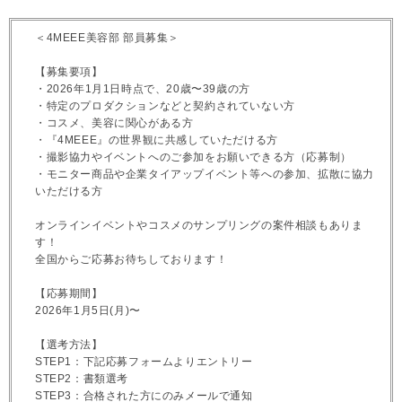
＜4MEEE美容部 部員募集＞
【募集要項】
・2026年1月1日時点で、20歳〜39歳の方
・特定のプロダクションなどと契約されていない方
・コスメ、美容に関心がある方
・『4MEEE』の世界観に共感していただける方
・撮影協力やイベントへのご参加をお願いできる方（応募制）
・モニター商品や企業タイアップイベント等への参加、拡散に協力
いただける方
オンラインイベントやコスメのサンプリングの案件相談もありま
す！
全国からご応募お待ちしております！
【応募期間】
2026年1月5日(月)〜
【選考方法】
STEP1：下記応募フォームよりエントリー
STEP2：書類選考
STEP3：合格された方にのみメールで通知