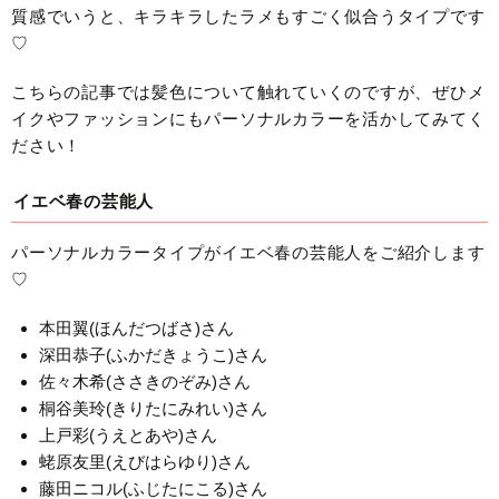
質感でいうと、キラキラしたラメもすごく似合うタイプです
♡
こちらの記事では髪色について触れていくのですが、ぜひメ
イクやファッションにもパーソナルカラーを活かしてみてく
ださい！
イエベ春の芸能人
パーソナルカラータイプがイエベ春の芸能人をご紹介します
♡
本田翼(ほんだつばさ)さん
深田恭子(ふかだきょうこ)さん
佐々木希(ささきのぞみ)さん
桐谷美玲(きりたにみれい)さん
上戸彩(うえとあや)さん
蛯原友里(えびはらゆり)さん
藤田ニコル(ふじたにこる)さん