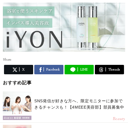
♪
インスタグラム
https://www.instagram.com/iebe_cosme33/
Share
X
Facebook
LINE
Threads
おすすめ記事
SNS発信が好きな方へ、限定モニターに参加で
きるチャンスも！【4MEEE美容部】部員募集中
Beauty