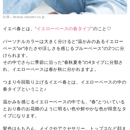
出典：beauty.rakuten.co.jp
イエベ春とは、
“
イエ
ローベースの春タイプ”
のこと♡
パーソナルカラーは大きく分けると“温かみのあるイエロー
ベース”or“冷たさや涼しさを感じるブルーベース”の2つに分
けられます。
その中でさらに季節に沿った“春秋夏冬”の4タイプに分類さ
れ、イエローベースは春か秋に分かれますよ。
つまり今回取り上げるイエベ春とは、イエローベースの中の
春タイプということ♪
温かみを感じるイエローベースの中でも、“春”とついている
とおり春のお花畑のように明るい色や鮮やかな色が得意なタ
イプになります。
髪色はもちろん、メイクやアクセサリー、トップスなど顔ま