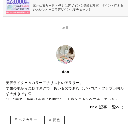
三井住友カード（NL）はデザインも機能も充実！ポイント貯まる
かわいいオーロラデザインも要チェック！
― 広告 ―
rico
美容ライター＆カラーアナリストのアラサー。
学生の頃から美容オタクで、良いものであればデパコス・プチプラ問わ
ず大好きです♡
1日の中で一番幸せを感じる時間は、丁寧なスキンケアをしていると
き。
rico 記事一覧へ
資格はパーソナルカラーアナリスト／顔タイプアドバイザー1級／骨格
アドバイザー検定1級／日本化粧品検定2級／メイクアップアドバイザー
ヘアカラー
髪色
検定を所持しています。
美容に関するお悩みを解決したり、ためになる情報を発信していきます