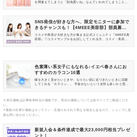
を間違えてしまうと「顔色悪いね」なんていわれてしまうこと
も。 アイシャドウ選びで自分に似合う色を気にするように、マス
カラ選びでも自分に似合う色を見つけていきたいですよね。 そこ
で今回は、イエベ春さん向けにおすすめのマスカラをご紹介しま
す♪
SNS発信が好きな方へ、限定モニターに参加で
きるチャンスも！【4MEEE美容部】部員募集
中
コスメや美容が大好きな方が集まる公式コミュニティ『4MEEE美
容部』♡コスメサンプルをお試ししてくれる方、コスメ・美容情報
を一緒に発信してくれる方を募集しています！
色素薄い系女子にもなれる♪イエベ春さんにお
すすめのカラコン10選
瞳を大きく見せたいときや、なりたい顔に近づきたいときに活躍
してくれる「カラコン」。 手放せないという女性も多いかと思い
ますが、カラコンもカラーバリエーションが豊富でどれにしよう
か迷ってしまいますよね。 そこで今回は、パーソナルカラーで見
る似合うカラコンの色をご紹介します。 イエベ春さんはぜひ参考
※表示価格は記事執筆時点の価格です。現在の価格については各サイトでご確認くださ
にしてみてくださいね。
い。
※最新の在庫や価格はオンライン・店舗それぞれで異なる場合もあるので、ショップに直
接お問い合わせください。
新規入会＆条件達成で最大23,000円相当プレゼ
ント！