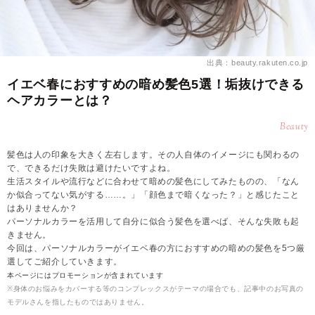
出典：beauty.rakuten.co.jp
イエベ春におすすめの暗め髪色5選！垢抜けできる
ヘアカラーとは？
Beauty
髪色は人の印象を大きく左右します。その人自体のイメージにも関わるの
で、できるだけ失敗は避けたいですよね。
生活スタイルや流行などに合わせて暗めの髪色にしてみたものの、「なん
か似合ってない気がする……。」「顔色まで暗くなった？」と感じたこと
はありませんか？
パーソナルカラーを活用して自分に似合う髪色を選べば、そんな失敗も起
きません。
今回は、パーソナルカラーがイエベ春の方におすすめの暗めの髪色を5つ厳
選してご紹介していきます。
本ページにはプロモーションが含まれています
※身体のお悩みをカバーする等のコンプレックスがテーマの場合でも、記事中のお写真の
モデルさんを指したものではありません。