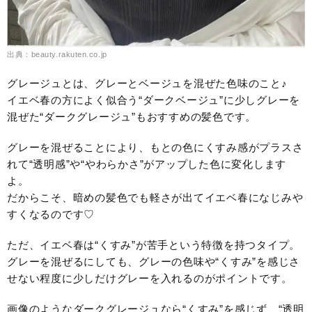
出典：beauty.rakuten.co.jp
グレージュとは、グレーとベージュを混ぜた色味のこと♪
イエベ春の方によく似合う“ダークベージュ”に少しグレーを
混ぜた“ダークグレージュ”もおすすめの髪色です。
グレーを混ぜることにより、もとの色にくすみ感がプラスさ
れて“透明感”や“やわらかさ”がアップした色に変化します
よ。
だからこそ、暗めの髪色でも軽さが出てイエベ春になじみや
すくなるのです♡
ただ、イエベ春は“くすみ”が苦手という特徴を持つタイプ。
グレーを混ぜるにしても、グレーの色味や“くすみ”を感じさ
せない程度に少しだけグレーを入れるのがポイントです。
画像のようなダークグレージュなら“くすみ”を感じず、“透明