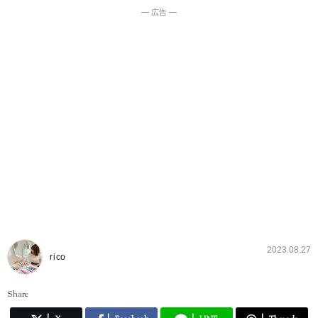
― 広告 ―
2023.08.27
rico
Share