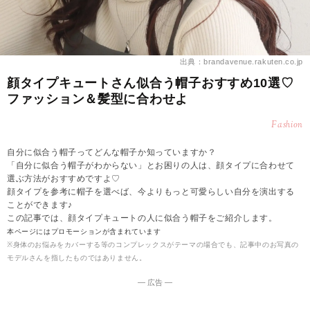
出典：brandavenue.rakuten.co.jp
顔タイプキュートさん似合う帽子おすすめ10選♡
ファッション＆髪型に合わせよ
Fashion
自分に似合う帽子ってどんな帽子か知っていますか？
「自分に似合う帽子がわからない」とお困りの人は、顔タイプに合わせて
選ぶ方法がおすすめですよ♡
顔タイプを参考に帽子を選べば、今よりもっと可愛らしい自分を演出する
ことができます♪
この記事では、顔タイプキュートの人に似合う帽子をご紹介します。
本ページにはプロモーションが含まれています
※身体のお悩みをカバーする等のコンプレックスがテーマの場合でも、記事中のお写真の
モデルさんを指したものではありません。
― 広告 ―