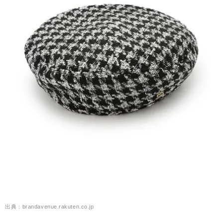
出典：brandavenue.rakuten.co.jp