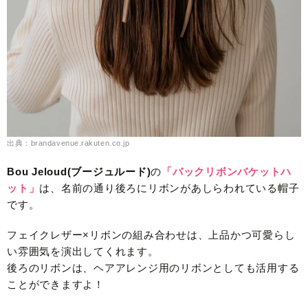
出典：brandavenue.rakuten.co.jp
Bou Jeloud(ブージュルード)
の
「バックリボンバケットハ
ット」
は、名前の通り後ろにリボンがあしらわれている帽子
です。
フェイクレザー×リボンの組み合わせは、上品かつ可愛らし
い雰囲気を演出してくれます。
後ろのリボンは、ヘアアレンジ用のリボンとしても活用する
ことができますよ！