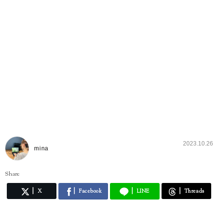
2023.10.26
mina
Share
X
Facebook
LINE
Threads