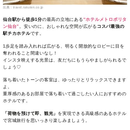
出典：travel.rakuten.co.jp
仙台駅から徒歩1分
の最高の立地にある
“ホテルメトロポリタ
ン仙台”
。安いのに、おしゃれな空間が広がる
コスパ最強の
駅チカホテル
です。
1歩足を踏み入れれば広がる、明るく開放的なロビーに目を
奪われること間違いなし！
インスタ映えする光景は、友だちにもうらやましがられるで
しょう♡
落ち着いたトーンの客室は、ゆったりとリラックスできます
よ。
重厚感のあるお部屋で落ち着いて過ごしたい人におすすめの
ホテルです。
「荷物を預けて即、観光」
を実現できる高級感のあるホテル
で宮城旅行を思いっきり楽しみましょう。