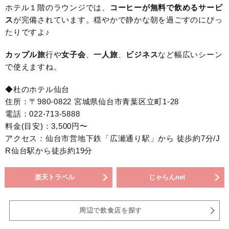
ホテル１階のラウンジでは、
コーヒーが無料で飲めるサービ
ス
が完備されています。穏やかで静かな朝を過ごすのにぴっ
たりですよ♪
カップル旅
行や
女子会
、
一人旅
、
ビジネス
など幅広いシーン
で使えますね。
◆杜のホテル仙台
住所：〒980-0822 宮城県仙台市青葉区立町1-28
電話：022-713-5888
料金(目安)：3,500円〜
アクセス：仙台市営地下鉄「広瀬通り駅」から 徒歩約7分/J
R仙台駅から徒歩約19分
楽天トラベル
じゃらんnet
周辺で飲食店を探す