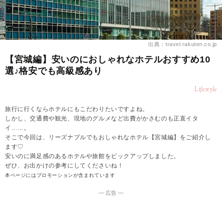
出典：travel.rakuten.co.jp
【宮城編】安いのにおしゃれなホテルおすすめ10
選♪格安でも高級感あり
Lifestyle
旅行に行くならホテルにもこだわりたいですよね。
しかし、交通費や観光、現地のグルメなど出費がかさむのも正直イタ
イ……。
そこで今回は、リーズナブルでもおしゃれなホテル【宮城編】をご紹介し
ます♡
安いのに満足感のあるホテルや旅館をピックアップしました。
ぜひ、お出かけの参考にしてくださいね！
本ページにはプロモーションが含まれています
― 広告 ―