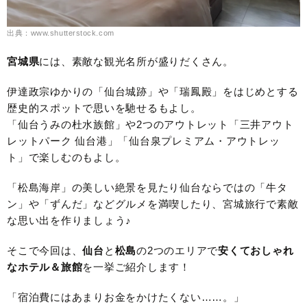
出典：www.shutterstock.com
宮城県
には、素敵な観光名所が盛りだくさん。
伊達政宗ゆかりの「仙台城跡」や「瑞鳳殿」をはじめとする
歴史的スポットで思いを馳せるもよし。
「仙台うみの杜水族館」や2つのアウトレット「三井アウト
レットパーク 仙台港」「仙台泉プレミアム・アウトレッ
ト」で楽しむのもよし。
「松島海岸」の美しい絶景を見たり仙台ならではの「牛タ
ン」や「ずんだ」などグルメを満喫したり、宮城旅行で素敵
な思い出を作りましょう♪
そこで今回は、
仙台
と
松島
の2つのエリアで
安くておしゃれ
なホテル＆旅館
を一挙ご紹介します！
「宿泊費にはあまりお金をかけたくない……。」