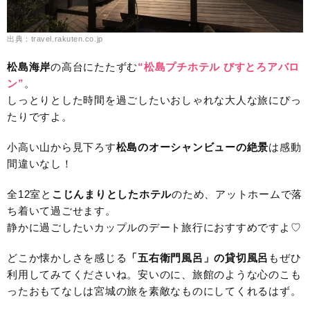
出典：travel.rakuten.co.jp
松島海岸
の高台にたたずむ
“松島プチホテル びすとろアバロ
ン”
。
しっとりとした時間を過ごしたいおしゃれな大人な旅にぴっ
たりですよ。
小高い山から見下ろす
松島のオーシャンビュー
の絶景
は感動
間違いなし！
全12室と
こじんまりとしたホテル
のため、アットホームで落
ち着いて過ごせます。
静かに過ごしたいカップルのデート旅行におすすめですよ♡
どこか懐かしさを感じる
「五右衛門風呂」の貸切風呂
もぜひ
利用してみてくださいね。安いのに、旅館のような心のこも
ったおもてなしは宮城の旅を素敵なものにしてくれるはず。