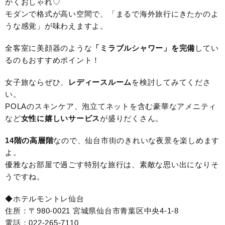
かくおしゃれ♡
モダンで格式が高い空間で、「まるで海外旅行にきたかのよ
うな感覚」が味わえますよ。
全客室に美顔器のような
「ミラブルシャワー」を完備
してい
るのもおすすめポイント！
女子旅ならぜひ、
レディースルーム
を検討してみてくださ
い。
POLAのスキンケア、泡立てネットを含む豪華なアメニティ
など
女性に嬉しいサービス
が盛りだくさん。
14階の高層階
なので、仙台市街のきれいな夜景を楽しめます
よ。
優雅なお部屋で過ごす特別な旅行は、素敵な思い出になりそ
うですね。
◆ホテルモントレ仙台
住所：〒980-0021 宮城県仙台市青葉区中央4-1-8
電話：022-265-7110