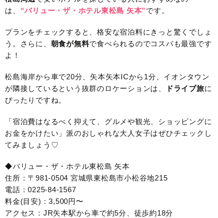
は、
“バリュー・ザ・ホテル東松島 矢本”
です。
プランをチェックすると、格安な宿泊料にきっと驚くでしょ
う。さらに、
朝食が無料
で食べられるのでコスパも最強です
よ！
松島海岸から車で20分、矢本矢本ICから1分、イオンタウン
が隣接しているという抜群のロケーションは、
ドライブ旅
に
ぴったりですね。
「宿泊費はなるべく抑えて、グルメや観光、ショッピングに
お金をかけたい」派のおしゃれな大人女子はぜひチェックし
てみましょう♡
◆バリュー・ザ・ホテル東松島 矢本
住所：〒981-0504 宮城県東松島市小松谷地215
電話：0225-84-1567
料金(目安)：3,500円〜
アクセス：JR矢本駅から車で約5分、徒歩約18分