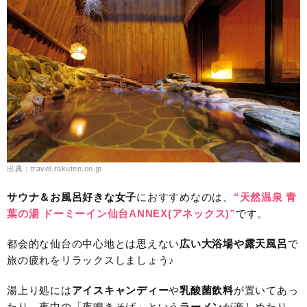
出典：travel.rakuten.co.jp
サウナ＆お風呂
好きな女子
におすすめなのは、
“天然温泉 青
葉の湯 ドーミーイン仙台ANNEX(アネックス)”
です。
都会的な仙台の中心地とは思えない
広い大浴場や露天風呂
で
旅の疲れをリラックスしましょう♪
湯上り処には
アイスキャンディー
や
乳酸菌飲料
が置いてあっ
たり、夜中の「夜鳴きそば」という
ラーメン
が楽しめたり、