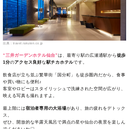
出典：travel.rakuten.co.jp
“三井ガーデンホテル仙台”
は、最寄り駅の広瀬通駅から
徒歩
1分
の
アクセス良好
な
駅チカホテル
です。
飲食店が立ち並ぶ繁華街「国分町」も徒歩圏内だから、食事
や買い物にも便利♪
客室やロビーはスタイリッシュで洗練された空間が広がり、
映える写真も撮れますよ。
最上階には
宿泊者専用の大浴場
があり、旅の疲れをデトック
ス。
ぜひ、開放的な半露天風呂で満点の星や仙台の夜景を楽しん
でくださいね♡