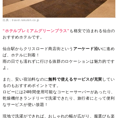
出典：travel.rakuten.co.jp
“ホテルプレミアムグリーンプラス”
も格安で泊まれる仙台の
おすすめホテルです。
仙台駅からクリスロード商店街という
アーケード沿い
に進め
ば、ホテルに到着！
雨の日でも濡れずに行ける抜群のロケーションは魅力的です
よ。
また、安い宿泊料なのに
無料で使えるサービスが充実
してい
るのもおすすめポイントです。
ロビーには24時間使用可能なコーヒーサーバーがあったり、
乾燥機付きランドリーで洗濯できたり、旅行者にとって便利
なサービスが使い放題！
現地で洗濯ができれば、おしゃれの幅が広がり、服選びも楽