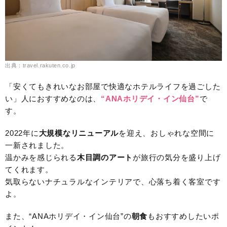
出典：travel.rakuten.co.jp
「安くてもきれいなお部屋で快適なホテルライフを過ごした
い」人におすすめなのは、
“ANAホリデイ・イン仙台”
で
す。
2022年に
大規模なリニューアル
を迎え、おしゃれな空間に
一新されました。
温かみを感じられる
木目調のアート
が旅行の気分を盛り上げ
てくれます。
気取らないナチュラルなインテリアで、心落ち着く客室です
よ。
また、“ANAホリデイ・イン仙台”の
朝食
もおすすめしたいポ