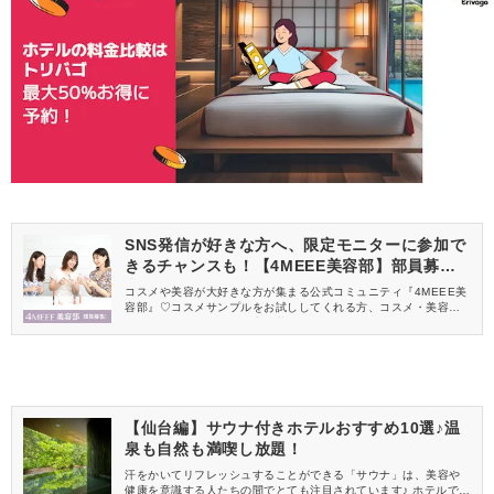
SNS発信が好きな方へ、限定モニターに参加で
きるチャンスも！【4MEEE美容部】部員募集
中
コスメや美容が大好きな方が集まる公式コミュニティ『4MEEE美
容部』♡コスメサンプルをお試ししてくれる方、コスメ・美容情報
を一緒に発信してくれる方を募集しています！
【仙台編】サウナ付きホテルおすすめ10選♪温
泉も自然も満喫し放題！
汗をかいてリフレッシュすることができる「サウナ」は、美容や
健康を意識する人たちの間でとても注目されています♪ ホテルでも