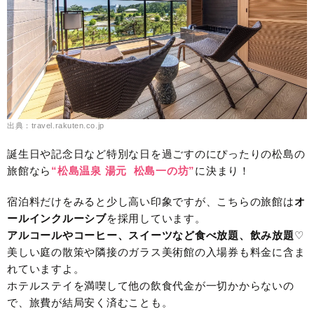
出典：travel.rakuten.co.jp
誕生日や記念日など特別な日を過ごすのにぴったりの松島の
旅館なら
“松島温泉 湯元 松島一の坊”
に決まり！
宿泊料だけをみると少し高い印象ですが、こちらの旅館は
オ
ールインクルーシブ
を採用しています。
アルコールやコーヒー、スイーツなど食べ放題、飲み放題
♡
美しい庭の散策や隣接のガラス美術館の入場券も料金に含ま
れていますよ。
ホテルステイを満喫して他の飲食代金が一切かからないの
で、旅費が結局安く済むことも。