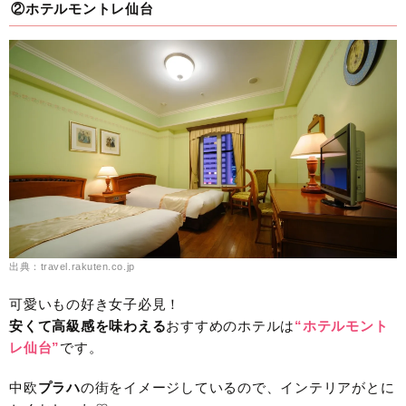
②ホテルモントレ仙台
出典：travel.rakuten.co.jp
可愛いもの好き女子必見！
安くて高級感を味わえる
おすすめのホテルは
“ホテルモント
レ仙台”
です。
中欧
プラハ
の街をイメージしているので、インテリアがとに