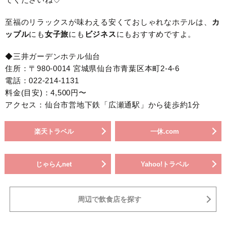
至福のリラックスが味わえる安くておしゃれなホテルは、
カ
ップル
にも
女子旅
にも
ビジネス
にもおすすめですよ。
◆三井ガーデンホテル仙台
住所：〒980-0014 宮城県仙台市青葉区本町2-4-6
電話：022-214-1131
料金(目安)：4,500円〜
アクセス：仙台市営地下鉄「広瀬通駅」から徒歩約1分
楽天トラベル
一休.com
じゃらんnet
Yahoo!トラベル
周辺で飲食店を探す