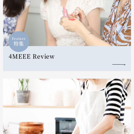
Feature
特集
4MEEE Review