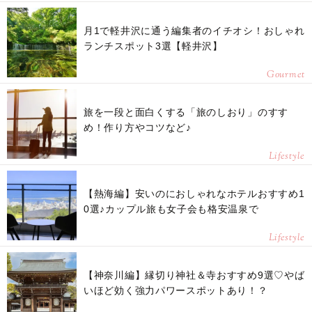
月1で軽井沢に通う編集者のイチオシ！おしゃれ
ランチスポット3選【軽井沢】
Gourmet
旅を一段と面白くする「旅のしおり」のすす
め！作り方やコツなど♪
Lifestyle
【熱海編】安いのにおしゃれなホテルおすすめ1
0選♪カップル旅も女子会も格安温泉で
Lifestyle
【神奈川編】縁切り神社＆寺おすすめ9選♡やば
いほど効く強力パワースポットあり！？