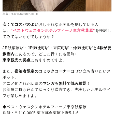
出典：travel.rakuten.co.jp
安くてコスパのよい
おしゃれなホテルを探している人
は、
“ベストウェスタンホテルフィーノ東京秋葉原”
を検討し
てみてはいかがでしょうか？
JR秋葉原駅・JR御徒町駅・末広町駅・仲御徒町駅と
4駅
が徒
歩圏内
にあるので、どこに行くにも便利♪
東京観光の拠点
におすすめですよ。
また、
宿泊者限定のコミックコーナー
はぜひ立ち寄りたいス
ポット。
アニメ化された話題の
マンガも無料で読み放題
！
お部屋に持ち込んでゆっくり満喫でき、充実したホテルライ
フが楽しめますよ。
◆ベストウェスタンホテルフィーノ東京秋葉原
住所：〒110-0005 東京都台東区上野5-1-6