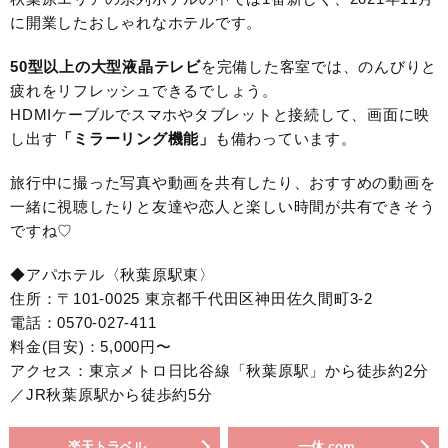
に開業したおしゃれなホテルです。
50型以上の大型液晶テレビ
を完備した客室では、のんびりと
疲れをリフレッシュできるでしょう。
HDMIケーブルでスマホやタブレットと接続して、画面に映
し出す
「ミラーリング機能
」
も備わっています。
旅行中に撮った写真や動画を共有したり、おすすめの動画を
一緒に視聴したりと友達や恋人と楽しい時間が共有できそう
ですね♡
◆アパホテル〈秋葉原駅東〉
住所：〒101-0025 東京都千代田区神田佐久間町3-2
電話：0570-027-411
料金(目安)：5,000円〜
アクセス：東京メトロ日比谷線「秋葉原駅」から徒歩約2分
／JR秋葉原駅から徒歩約5分
楽天トラベル
一休.com