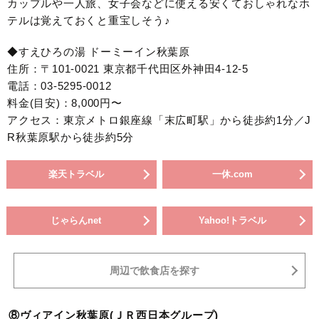
カップルや一人旅、女子会などに使える安くておしゃれなホ
テルは覚えておくと重宝しそう♪
◆すえひろの湯 ドーミーイン秋葉原
住所：〒101-0021 東京都千代田区外神田4-12-5
電話：03-5295-0012
料金(目安)：8,000円〜
アクセス：東京メトロ銀座線「末広町駅」から徒歩約1分／J
R秋葉原駅から徒歩約5分
楽天トラベル
一休.com
じゃらんnet
Yahoo!トラベル
周辺で飲食店を探す
⑧ヴィアイン秋葉原(ＪＲ西日本グループ)