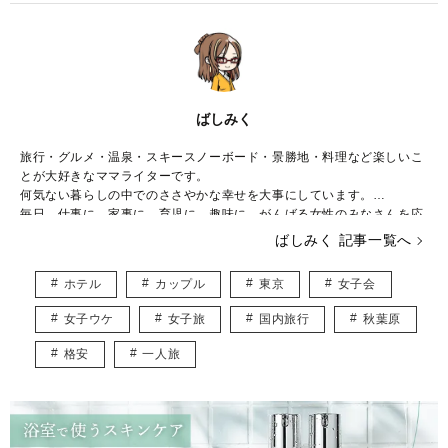
ばしみく
旅行・グルメ・温泉・スキースノーボード・景勝地・料理など楽しいこ
とが大好きなママライターです。
何気ない暮らしの中でのささやかな幸せを大事にしています。
毎日、仕事に、家事に、育児に、趣味に、がんばる女性のみなさんを応
援したいです！みなさんのお役に立つ情報や、ほっと心が休まる記事を
ばしみく 記事一覧へ
お届けできたら嬉しいです。
◇旅行情報ブログ →
https://tabicierge.com/
ホテル
カップル
東京
女子会
◇Twitter →
https://twitter.com/tabi_writer
女子ウケ
女子旅
国内旅行
秋葉原
格安
一人旅