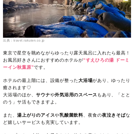
出典：travel.rakuten.co.jp
東京で星空を眺めながらゆったり露天風呂に入れたら最高！
お風呂好きさんにおすすめのホテルが
“すえひろの湯 ドーミ
ーイン秋葉原”
です。
ホテルの最上階には、設備が整った
大浴場
があり、ゆったり
癒されます♡
大浴場のほか、
サウナ
や
外気浴用のスペース
もあり、「とと
のう」サ活もできますよ。
また、
湯上がりのアイス
や
乳酸菌飲料
、夜食の
夜泣きそば
な
ど嬉しいサービスも充実しています。