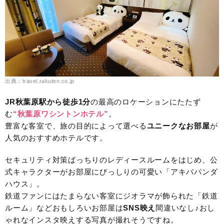
出典：travel.rakuten.co.jp
JR秋葉原駅から徒歩1分
の最高のロケーションにたたず
む
“秋葉原ワシントンホテル”
。
豊富な客室で、旅の目的によって選べる
ユニークなお部屋
が
人気のおすすめホテルです。
セキュリティ対策ばっちりのレディースルームをはじめ、公
式キャラクターがお部屋にびっしりの可愛い「アキバパンダ
ハウス」。
鉄道ファンにはたまらない客室にジオラマが飾られた「鉄道
ルーム」などおもしろいお部屋は
SNS映え
間違いなし♪おし
ゃれなインスタ映えする写真が撮れそうですね。