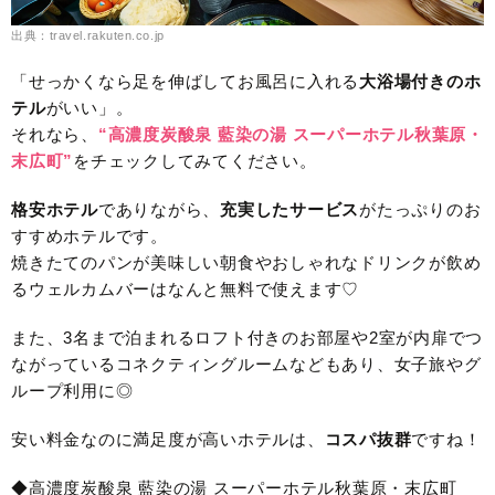
出典：travel.rakuten.co.jp
「せっかくなら足を伸ばしてお風呂に入れる
大浴場付きのホ
テル
がいい」。
それなら、
“高濃度炭酸泉 藍染の湯 スーパーホテル秋葉原・
末広町”
をチェックしてみてください。
格安ホテル
でありながら、
充実したサービス
がたっぷりのお
すすめホテルです。
焼きたてのパンが美味しい朝食やおしゃれなドリンクが飲め
るウェルカムバーはなんと無料で使えます♡
また、3名まで泊まれるロフト付きのお部屋や2室が内扉でつ
ながっているコネクティングルームなどもあり、女子旅やグ
ループ利用に◎
安い料金なのに満足度が高いホテルは、
コスパ抜群
ですね！
◆高濃度炭酸泉 藍染の湯 スーパーホテル秋葉原・末広町