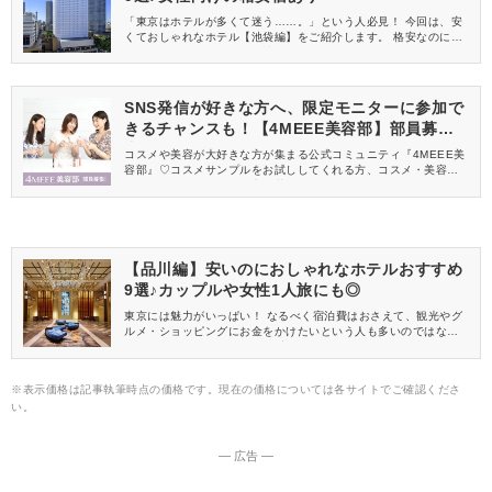
「東京はホテルが多くて迷う……。」という人必見！ 今回は、安
くておしゃれなホテル【池袋編】をご紹介します。 格安なのに新
しくてきれいだったり、女性に嬉しいサービスがあったり、それ
ぞれのおすすめポイントをまとめました。 宿泊料金はリーズナブ
ルにして、観光やグルメ、ショッピングなどにお金を使えます
よ。 お気に入りを見つけてコスパよく東京旅行を楽しみましょう
SNS発信が好きな方へ、限定モニターに参加で
♡
きるチャンスも！【4MEEE美容部】部員募集
中
コスメや美容が大好きな方が集まる公式コミュニティ『4MEEE美
容部』♡コスメサンプルをお試ししてくれる方、コスメ・美容情報
を一緒に発信してくれる方を募集しています！
【品川編】安いのにおしゃれなホテルおすすめ
9選♪カップルや女性1人旅にも◎
東京には魅力がいっぱい！ なるべく宿泊費はおさえて、観光やグ
ルメ・ショッピングにお金をかけたいという人も多いのではない
でしょうか？ そこで今回は、安くてもきれいでおしゃれなホテル
【品川編】をご紹介します。 カップルや女子旅、女性1人旅など
幅広く使える宿を厳選しました。 リーズナブルでも快適なホテル
※表示価格は記事執筆時点の価格です。現在の価格については各サイトでご確認くださ
で東京をめいっぱい楽しみましょう♡
い。
― 広告 ―