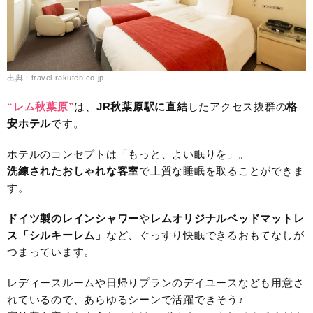
出典：travel.rakuten.co.jp
“レム秋葉原”
は、
JR秋葉原駅に直結
したアクセス抜群の
格
安ホテル
です。
ホテルのコンセプトは「もっと、よい眠りを」。
洗練されたおしゃれな客室
で上質な睡眠を取ることができま
す。
ドイツ製のレインシャワ
ー
や
レムオリジナルベッドマットレ
ス
「シルキーレム」
など、ぐっすり快眠できるおもてなしが
つまっています。
レディースルームや日帰りプランのデイユースなども用意さ
れているので、あらゆるシーンで活躍できそう♪