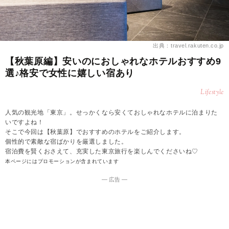
出典：travel.rakuten.co.jp
【秋葉原編】安いのにおしゃれなホテルおすすめ9
選♪格安で女性に嬉しい宿あり
Lifestyle
人気の観光地「東京」。せっかくなら安くておしゃれなホテルに泊まりた
いですよね！
そこで今回は【秋葉原】でおすすめのホテルをご紹介します。
個性的で素敵な宿ばかりを厳選しました。
宿泊費を賢くおさえて、充実した東京旅行を楽しんでくださいね♡
本ページにはプロモーションが含まれています
― 広告 ―