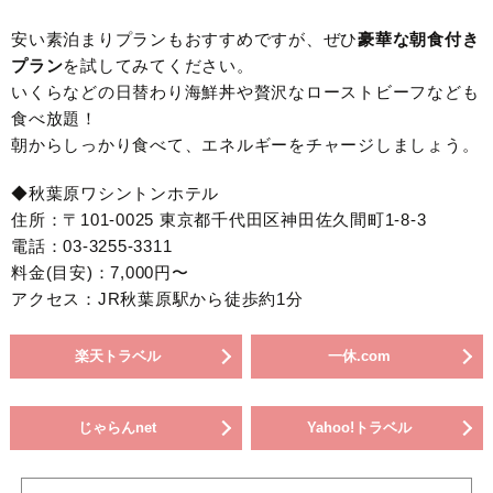
安い素泊まりプランもおすすめですが、ぜひ
豪華な朝食付き
プラン
を試してみてください。
いくらなどの日替わり海鮮丼や贅沢なローストビーフなども
食べ放題！
朝からしっかり食べて、エネルギーをチャージしましょう。
◆秋葉原ワシントンホテル
住所：〒101-0025 東京都千代田区神田佐久間町1-8-3
電話：03-3255-3311
料金(目安)：7,000円〜
アクセス：JR秋葉原駅から徒歩約1分
楽天トラベル
一休.com
じゃらんnet
Yahoo!トラベル