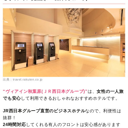
出典：travel.rakuten.co.jp
“ヴィアイン秋葉原(ＪＲ西日本グループ)”
は、
女性の一人旅
でも安心
して利用できるおしゃれなおすすめホテルです。
JR西日本グループ直営のビジネスホテル
なので、利便性は
抜群！
24時間対応
してくれる有人のフロントは安心感があります