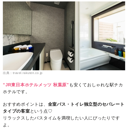
出典：travel.rakuten.co.jp
“JR東日本ホテルメッツ 秋葉原”
も安くておしゃれな駅チカ
ホテルです。
おすすめポイントは、
全室バス・トイレ独立型のセパレート
タイプの客室
という点♡
リラックスしたバスタイムを満喫したい人にぴったりです
よ。