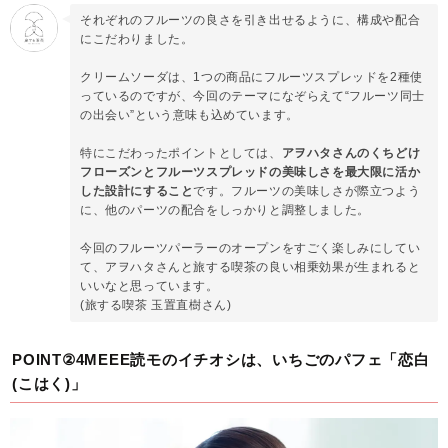
それぞれのフルーツの良さを引き出せるように、構成や配合
にこだわりました。
クリームソーダは、1つの商品にフルーツスプレッドを2種使
っているのですが、今回のテーマになぞらえて“フルーツ同士
の出会い”という意味も込めています。
特にこだわったポイントとしては、
アヲハタさんのくちどけ
フローズンとフルーツスプレッドの美味しさを最大限に活か
した設計にすること
です。フルーツの美味しさが際立つよう
に、他のパーツの配合をしっかりと調整しました。
今回のフルーツパーラーのオープンをすごく楽しみにしてい
て、アヲハタさんと旅する喫茶の良い相乗効果が生まれると
いいなと思っています。
(旅する喫茶 玉置直樹さん)
POINT②4MEEE読モのイチオシは、いちごのパフェ「恋白
(こはく)」