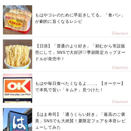
もはやコレのために早起きしてる。「食パン」
が劇的に旨くなるレシピ
Gourmet
【日清】「普通のより好き」「頼むから常設販
売にして」SNSで大好評♡季節限定カップヌー
ドルが発売中！
Gourmet
もはや毎日食べたくなるよ……。【オーケー】
で本気で旨い「キムチ」見つけた！
Gourmet
【はま寿司】「通うくらい好き」「最高のご褒
美」SNSでも大絶賛！夏限定フェアを本音レビ
ューしてみた