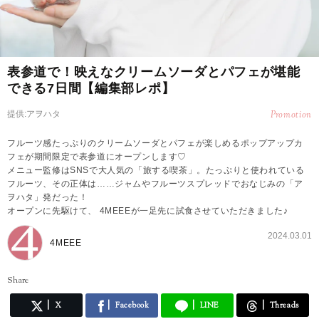
表参道で！映えなクリームソーダとパフェが堪能
できる7日間【編集部レポ】
提供:アヲハタ
Promotion
フルーツ感たっぷりのクリームソーダとパフェが楽しめるポップアップカ
フェが期間限定で表参道にオープンします♡
メニュー監修はSNSで大人気の「旅する喫茶」。たっぷりと使われている
フルーツ、その正体は……ジャムやフルーツスプレッドでおなじみの「ア
ヲハタ」発だった！
オープンに先駆けて、 4MEEEが一足先に試食させていただきました♪
2024.03.01
4MEEE
Share
X
Facebook
LINE
Threads