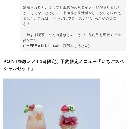
冷凍されるとどうしても風味が落ちるイメージがありました
が、そんなことはなく、果肉感と果汁感がしっかりと味わえ
ました。これは、“くちどけフローズン”だからこその美味し
さ！
「旅する喫茶」さんの監修とのことで、見た目も可愛くて最
高です♡
(4MEEE official reader 渡部みちるさん)
POINT③激レア！1日限定、予約限定メニュー「いちごスペ
シャルセット」