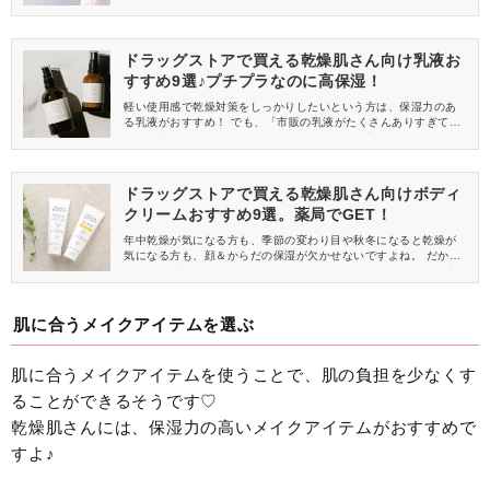
始めて、肌の調子が良くなったと感じている女性も多く、さまざ
まな使い方で取り入れられているんです。 そこで今回は、スキン
ケア効果が期待できるおすすめの使い方をご紹介します。
ドラッグストアで買える乾燥肌さん向け乳液お
すすめ9選♪プチプラなのに高保湿！
軽い使用感で乾燥対策をしっかりしたいという方は、保湿力のあ
る乳液がおすすめ！ でも、「市販の乳液がたくさんありすぎて、
どれを選べばいいかわからない……。」という方も多いのではな
いでしょうか。 そこで今回は、ドラッグストアで買える乾燥肌さ
んにおすすめの乳液をご紹介します。
ドラッグストアで買える乾燥肌さん向けボディ
クリームおすすめ9選。薬局でGET！
年中乾燥が気になる方も、季節の変わり目や秋冬になると乾燥が
気になる方も、顔＆からだの保湿が欠かせないですよね。 だから
こそ、身近なドラッグストアで買えるボディクリームがあると安
心！ そこで今回は、ドラッグストアで買える乾燥肌さん向けのボ
ディクリームをご紹介します♪
肌に合うメイクアイテムを選ぶ
肌に合うメイクアイテムを使うことで、肌の負担を少なくす
ることができるそうです♡
乾燥肌さんには、保湿力の高いメイクアイテムがおすすめで
すよ♪