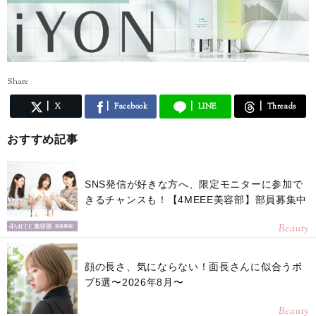
Share
X
Facebook
LINE
Threads
おすすめ記事
SNS発信が好きな方へ、限定モニターに参加で
きるチャンスも！【4MEEE美容部】部員募集中
Beauty
顔の長さ、気にならない！面長さんに似合うボ
ブ5選〜2026年8月〜
Beauty