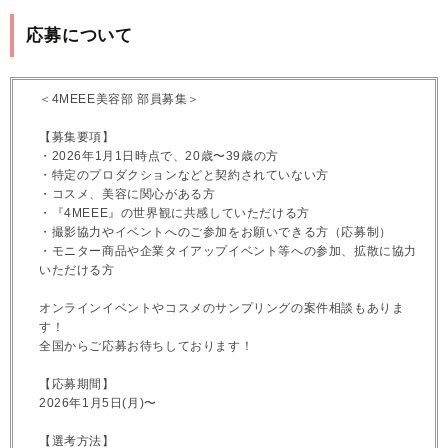
応募について
＜4MEEE美容部 部員募集＞
【募集要項】
・2026年1月1日時点で、20歳〜39歳の方
・特定のプロダクションなどと契約されていない方
・コスメ、美容に関心がある方
・『4MEEE』の世界観に共感していただける方
・撮影協力やイベントへのご参加をお願いできる方（応募制）
・モニター商品や企業タイアップイベント等への参加、拡散に協力
いただける方
オンラインイベントやコスメのサンプリングの案件相談もありま
す！
全国からご応募お待ちしております！
【応募期間】
2026年1月5日(月)〜
【選考方法】