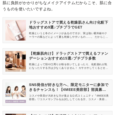
肌に負担がかかりがちなメイクアイテムだからこそ、肌に合
うものを使いたいですよね。
ドラッグストアで買える乾燥肌さん向け化粧下
地おすすめ9選♪プチプラでGET
乾燥というと冬のイメージがあるのですが、実は強い紫外線やク
ーラーの風などによって夏も乾燥しやすいもの……。 だからこ
そ、一年中乾燥肌が気になるという方が多くいます。 普段のスキ
ンケアでしっかり保湿することも大切ですが、ベースメイクで保
湿していくのもポイント！ そこで今回は、乾燥肌さん向けにドラ
ッグストアで買えるおすすめの化粧下地をご紹介します♪
【乾燥肌向け】ドラッグストアで買えるファン
デーションおすすめ15選♪プチプラ多数
乾燥によって頬や口周りが粉を吹いてしまったり、化粧崩れが気
になったりする方は少なくありません！ カサカサしてくるとせっ
かくのメイクも決まらず、気分も落ち込んでしまいますよね。 そ
こで今回は、ドラッグストアで買える乾燥肌向けのおすすめファ
ンデーションをご紹介します♪
SNS発信が好きな方へ、限定モニターに参加で
きるチャンスも！【4MEEE美容部】部員募集
中
コスメや美容が大好きな方が集まる公式コミュニティ『4MEEE美
容部』♡コスメサンプルをお試ししてくれる方、コスメ・美容情報
を一緒に発信してくれる方を募集しています！