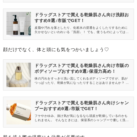
は、乾燥肌さんにおすすめのドラッグストアで買えるクレンジン
グをご紹介します。
ドラッグストアで買える乾燥肌さん向け洗顔お
すすめ9選♪市販でGET！
皮脂や汚れを落としたり、化粧水の浸透をよくしたりするために
欠かせないといわれいる「洗顔」！ でも、使うものによっては洗
顔後のつっぱりが気になって苦手に感じてしまうこともあります
よね。 そこで今回は、ドラッグストアで買える乾燥肌さん向けの
おすすめの洗顔料をご紹介します。
顔だけでなく、体と頭にも気をつかいましょう♡
ドラッグストアで買える乾燥肌さん向け市販の
ボディソープおすすめ9選♪保湿力高め！
体の汚れをすっきり洗い流してくれるボディソープですが、肌が
つっぱったり、乾燥が気になったりすることはありませんか？ 乾
燥肌さんにとってはボディに使うアイテムも、保湿力のあるもの
を選ぶのがポイント！ そこで今回は、ドラッグストアで買える乾
燥肌さんにおすすめのボディソープをご紹介します♪
ドラッグストアで買える乾燥肌さん向けシャン
プーおすすめ9選♪市販でGET！
フケやかゆみ、抜け気が気になるなら頭皮が乾燥しているのかも
しれません。 そんなときには、保湿系のシャンプーで優しく洗う
のがおすすめ！ そこでこちらの記事では、ドラッグストアで買え
る乾燥肌さん向けのシャンプーをご紹介します♪