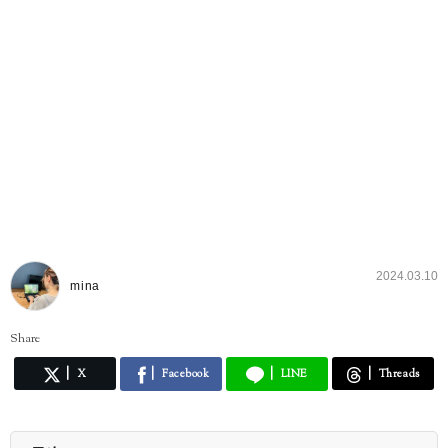
2024.03.10
mina
Share
X
Facebook
LINE
Threads