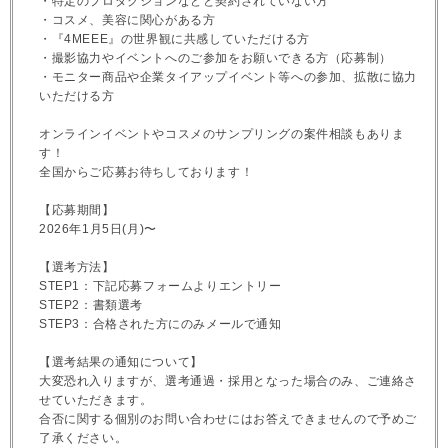
・特定のプロダクションなどと契約されていない方
・コスメ、美容に関心がある方
・『4MEEE』の世界観に共感していただける方
・撮影協力やイベントへのご参加をお願いできる方（応募制）
・モニター商品や企業タイアップイベント等への参加、拡散に協力
いただける方
オンラインイベントやコスメのサンプリングの案件相談もありま
す！
全国からご応募お待ちしております！
【応募期間】
2026年1月5日(月)〜
【選考方法】
STEP1：下記応募フォームよりエントリー
STEP2：書類選考
STEP3：合格された方にのみメールで通知
【選考結果の通知について】
大変恐れ入りますが、選考通過・採用となった場合のみ、ご連絡さ
せていただきます。
合否に関する個別のお問い合わせにはお答えできませんので予めご
了承ください。