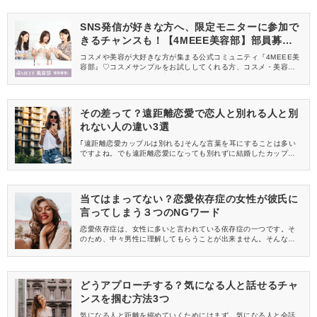
SNS発信が好きな方へ、限定モニターに参加で
きるチャンスも！【4MEEE美容部】部員募集
中
コスメや美容が大好きな方が集まる公式コミュニティ『4MEEE美
容部』♡コスメサンプルをお試ししてくれる方、コスメ・美容情報
を一緒に発信してくれる方を募集しています！
その差って？遠距離恋愛で恋人と別れる人と別
れない人の違い3選
｢遠距離恋愛カップルは別れる｣そんな言葉を耳にすることは多い
ですよね。でも遠距離恋愛になっても別れずに結婚したカップル
は少なくありません。遠距離恋愛でも、別れない人と別れてしま
う人は何が違うのでしょうか。今回は、その違いについて紹介し
ます。
当てはまってない？恋愛依存症の女性が彼氏に
言ってしまう３つのNGワード
恋愛依存症は、女性に多いと言われている依存症の一つです。そ
のため、中々男性に理解してもらうことが出来ません。そんな恋
愛依存症の女性は、彼氏につい言ってしまう言葉があります。そ
れはどんな言葉なのでしょうか。今回は、恋愛依存症の女性が彼
氏に言ってしまうセリフについて紹介します。
どうアプローチする？気になる人と話せるチャ
ンスを掴む方法3つ
気になる人と距離を縮めていくためにはまず、気になる人と会話