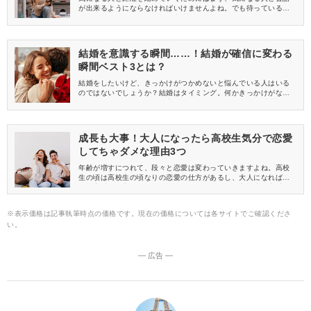
が出来るようにならなければいけませんよね。でも待っているだ
けでは、気になる人と会話が出来るようになりません！そこで今
回は、気になる人と話せるチャンスを掴む方法について紹介しま
す。この方法で気になる人との距離が近づくかも？
結婚を意識する瞬間……！結婚が確信に変わる
瞬間ベスト3とは？
結婚をしたいけど、きっかけがつかめないと悩んでいる人はいる
のではないでしょうか？結婚はタイミング。何かきっかけがない
となかなかできないのが現実でしょう。 今回は、結婚を意識した
瞬間をベスト３でご紹介♪ 結婚を意識しにくい人は必見ですよ！
成長も大事！大人になったら高校生気分で恋愛
してちゃダメな理由3つ
年齢が増すにつれて、段々と恋愛は変わっていきますよね。高校
生の頃は高校生の頃なりの恋愛の仕方があるし、大人になれば大
人の恋愛の仕方というものがあります。しかし、高校生の恋愛の
まま止まっていると大人の恋愛に悪影響が出てしまうのです。今
回は、その理由についてお話ししていきたいと思います。
※表示価格は記事執筆時点の価格です。現在の価格については各サイトでご確認くださ
い。
― 広告 ―