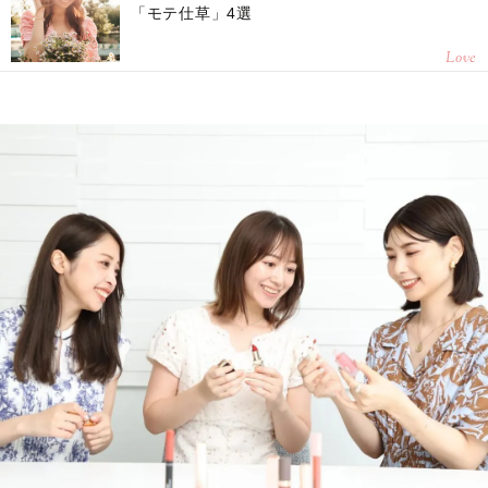
「モテ仕草」4選
Love