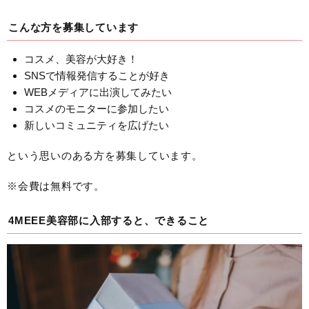
こんな方を募集しています
コスメ、美容が大好き！
SNSで情報発信することが好き
WEBメディアに出演してみたい
コスメのモニターに参加したい
新しいコミュニティを広げたい
という思いのある方を募集しています。
※会費は無料です。
4MEEE美容部に入部すると、できること