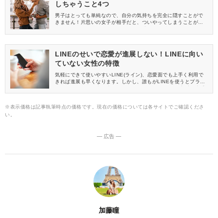
しちゃうこと4つ
男子はとっても単純なので、自分の気持ちを完全に隠すことがで
きません！片思いの女子が相手だと、ついやってしまうことがあ
るんですね♡単純な男子だからこその片思いの脈あり行動、見抜く
のはかなり簡単なはず！この人もしかして私のこと……？そんな
風に思ったらチェックしてみましょう♪
LINEのせいで恋愛が進展しない！LINEに向い
ていない女性の特徴
気軽にできて使いやすいLINE(ライン)、恋愛面でも上手く利用で
きれば進展も早くなります。しかし、誰もがLINEを使うとプラス
になると思ったら大間違い！むしろLINEを使うことで恋愛が上手
く行かなくなってしまうタイプの女性もいるんです。ここではそ
んなLINEに向かない女性の特徴を紹介したいと思います。
※表示価格は記事執筆時点の価格です。現在の価格については各サイトでご確認くださ
い。
― 広告 ―
加藤瞳