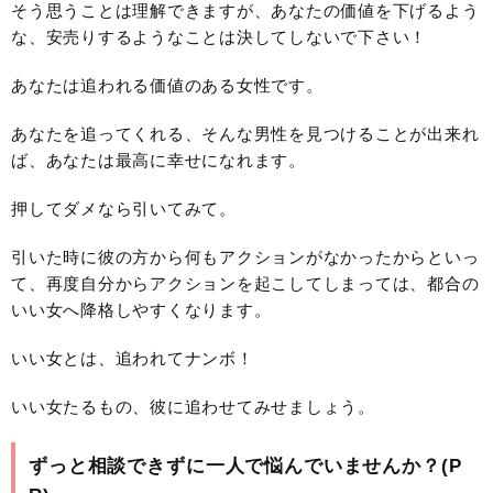
そう思うことは理解できますが、あなたの価値を下げるよう
な、安売りするようなことは決してしないで下さい！
あなたは追われる価値のある女性です。
あなたを追ってくれる、そんな男性を見つけることが出来れ
ば、あなたは最高に幸せになれます。
押してダメなら引いてみて。
引いた時に彼の方から何もアクションがなかったからといっ
て、再度自分からアクションを起こしてしまっては、都合の
いい女へ降格しやすくなります。
いい女とは、追われてナンボ！
いい女たるもの、彼に追わせてみせましょう。
ずっと相談できずに一人で悩んでいませんか？(P