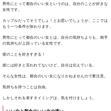
男性にとって都合のいい女というのは、自分のことが好きな
女性です。
カップルだってそうでしょ！とお思いでしょうが、ここでは
もう一つ条件が加わります。
男性にとって都合のいい女とは、自分の気持ちよりも、相手
の気持ちが上回っている女性です。
彼のことを好きすぎる！
彼には好きと言われてないけど、自分は伝えている。
そんな女性は、都合のいい女になりかねませんので要注意。
気持ちを持つことは自由。
しかしそれを表すタイミングは、気を付けましょう。