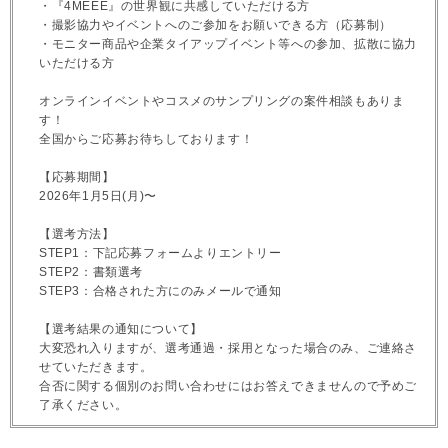
・『4MEEE』の世界観に共感していただける方
・撮影協力やイベントへのご参加をお願いできる方（応募制）
・モニター商品や企業タイアップイベント等への参加、拡散に協力
いただける方
オンラインイベントやコスメのサンプリングの案件相談もありま
す！
全国からご応募お待ちしております！
【応募期間】
2026年1月5日(月)〜
【選考方法】
STEP1：下記応募フォームよりエントリー
STEP2：書類選考
STEP3：合格された方にのみメールで通知
【選考結果の通知について】
大変恐れ入りますが、選考通過・採用となった場合のみ、ご連絡さ
せていただきます。
合否に関する個別のお問い合わせにはお答えできませんので予めご
了承ください。