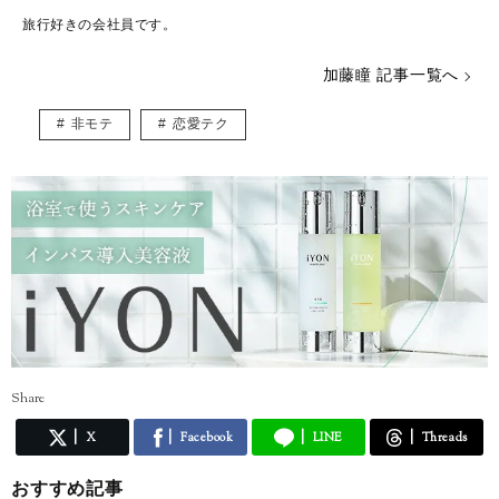
旅行好きの会社員です。
加藤瞳 記事一覧へ
非モテ
恋愛テク
Share
X
Facebook
LINE
Threads
おすすめ記事