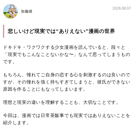
2026.08.07
加藤瞳
悲しいけど現実では“ありえない”漫画の世界
ドキドキ・ワクワクする少女漫画を読んでいると、段々と
「現実でもこんなことないかな〜」なんて思ってしまうもの
です。
もちろん、憧れてご自身の恋する心を刺激するのは良いので
すが、その憧れを強く持ちすぎてしまうと、彼氏ができない
原因を作ることにもなってしまいます。
理想と現実の違いを理解することも、大切なことです。
今回は、漫画では日常茶飯事でも現実ではありえないことを
紹介します。