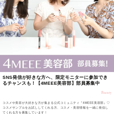
SNS発信が好きな方へ、限定モニターに参加でき
るチャンスも！【4MEEE美容部】部員募集中
Beauty
コスメや美容が大好きな方が集まる公式コミュニティ『4MEEE美容部』♡
コスメサンプルをお試ししてくれる方、コスメ・美容情報を一緒に発信し
てくれる方を募集しています！