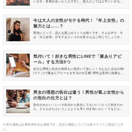
います。折角出会った二人ですし、恋人としては上手くいかなく
ても、友達としては最高の関係になれることもあります。しか
し、恋人と友人は違います。元彼と友達関係になるときに気をつ
けておきたいことを紹介していきます。またお互いに男女が目覚
めてしまったら大変ですからね！
今は大人の女性がモテる時代！「年上女性」の
魅力とは……？
男性にとって、恋人を選ぶポイントは様々です。そんな中で、今
は「大人女性」がモテるというのを皆さんはご存じでしょうか？
今回の記事では、今男性陣から注目を集めている「大人女性」が
なぜモテるのかというのを解説していきたいと思います！
気付いて！好きな男性にLINEで「脈ありアピ
ール」する方法5つ
好きな男性に自分の気持ちに気付いて欲しい！そんなときはLINE
(ライン)で脈ありアピールをするのが正解♪男性は意外に鈍感なの
で、分かりやすいアピールをしないと脈ありだと気付いてくれま
せん。LINEでどんなアピール方法が脈ありだと気付かれやすいの
が教えたいと思います♡
男女の理想の告白は違う！男性が喜ぶ女性から
の告白の仕方とは？
告白されたい！いっそ自分から告白してもいい！だって好きだか
ら、どちらからということよりも早く付き合いたい！でもどんな
告白の仕方がいいの？男性ってどんな告白の仕方を求めてるの？
そんな方に読んでほしい、男性がしてほしいと思う告白の仕方を
ご紹介します♪ぜひ参考にしてみてくださいね。
※表示価格は記事執筆時点の価格です。現在の価格については各サイトでご確認くださ
い。