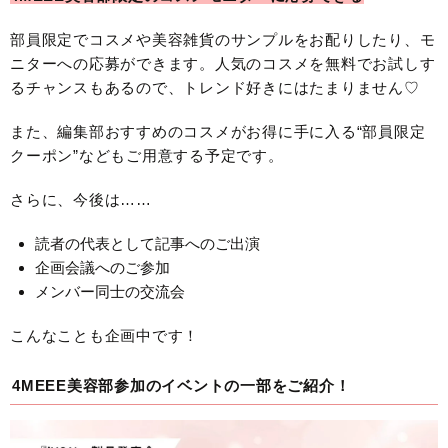
部員限定でコスメや美容雑貨のサンプルをお配りしたり、モ
ニターへの応募ができます。人気のコスメを無料でお試しす
るチャンスもあるので、トレンド好きにはたまりません♡
また、編集部おすすめのコスメがお得に手に入る“部員限定
クーポン”などもご用意する予定です。
さらに、今後は……
読者の代表として記事へのご出演
企画会議へのご参加
メンバー同士の交流会
こんなことも企画中です！
4MEEE美容部参加のイベントの一部をご紹介！