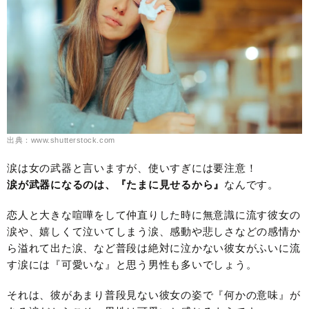
出典：www.shutterstock.com
涙は女の武器と言いますが、使いすぎには要注意！
涙が武器になるのは、『たまに見せるから』
なんです。
恋人と大きな喧嘩をして仲直りした時に無意識に流す彼女の
涙や、嬉しくて泣いてしまう涙、感動や悲しさなどの感情か
ら溢れて出た涙、など普段は絶対に泣かない彼女がふいに流
す涙には『可愛いな』と思う男性も多いでしょう。
それは、彼があまり普段見ない彼女の姿で『何かの意味』が