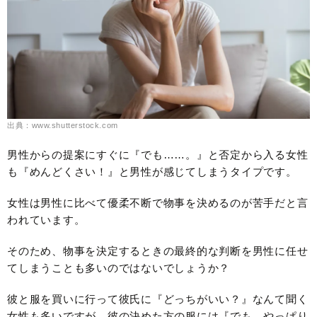
出典：www.shutterstock.com
男性からの提案にすぐに『でも……。』と否定から入る女性
も『めんどくさい！』と男性が感じてしまうタイプです。
女性は男性に比べて優柔不断で物事を決めるのが苦手だと言
われています。
そのため、物事を決定するときの最終的な判断を男性に任せ
てしまうことも多いのではないでしょうか？
彼と服を買いに行って彼氏に『どっちがいい？』なんて聞く
女性も多いですが、彼の決めた方の服には『でも、やっぱり