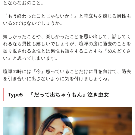
とならなおのこと。
『もう終わったことじゃないか！』と苛立ちを感じる男性も
いるのではないでしょうか。
嬉しかったことや、楽しかったことを思い出して、話してく
れるなら男性も嬉しいでしょうが、喧嘩の度に過去のことを
掘り返される女性とは男性も話をすることすら『めんどくさ
い』と思ってしまいます。
喧嘩の時には『今』怒っていることだけに目を向けて、過去
を引き合いに出さないように気を付けましょうね。
Type5 『だって出ちゃうもん』泣き虫女