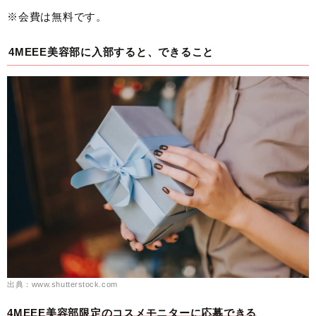
※会費は無料です。
4MEEE美容部に入部すると、できること
出典：www.shutterstock.com
4MEEE美容部限定のコスメモニターに応募できる