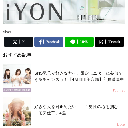
Share
X
Facebook
LINE
Threads
おすすめ記事
SNS発信が好きな方へ、限定モニターに参加で
きるチャンスも！【4MEEE美容部】部員募集中
Beauty
好きな人を射止めたい……♡男性の心を掴む
「モテ仕草」4選
Love