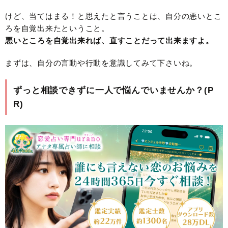
けど、当てはまる！と思えたと言うことは、自分の悪いとこ
ろを自覚出来たということ。
悪いところを自覚出来れば、直すことだって出来ますよ。
まずは、自分の言動や行動を意識してみて下さいね。
ずっと相談できずに一人で悩んでいませんか？(P
R)