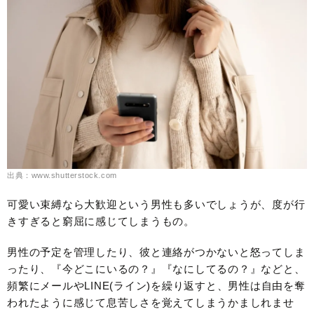
出典：www.shutterstock.com
可愛い束縛なら大歓迎という男性も多いでしょうが、度が行
きすぎると窮屈に感じてしまうもの。
男性の予定を管理したり、彼と連絡がつかないと怒ってしま
ったり、『今どこにいるの？』『なにしてるの？』などと、
頻繁にメールやLINE(ライン)を繰り返すと、男性は自由を奪
われたように感じて息苦しさを覚えてしまうかましれませ