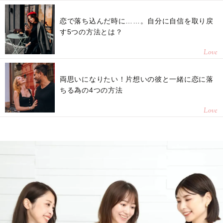
恋で落ち込んだ時に……。自分に自信を取り戻
す5つの方法とは？
Love
両思いになりたい！片想いの彼と一緒に恋に落
ちる為の4つの方法
Love