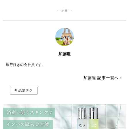
― 広告 ―
加藤瞳
旅行好きの会社員です。
加藤瞳 記事一覧へ
恋愛テク