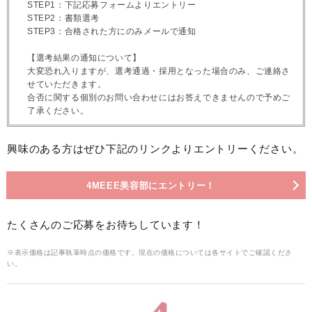
STEP1：下記応募フォームよりエントリー
STEP2：書類選考
STEP3：合格された方にのみメールで通知
【選考結果の通知について】
大変恐れ入りますが、選考通過・採用となった場合のみ、ご連絡さ
せていただきます。
合否に関する個別のお問い合わせにはお答えできませんので予めご
了承ください。
興味のある方はぜひ下記のリンクよりエントリーください。
4MEEE美容部にエントリー！
たくさんのご応募をお待ちしています！
※表示価格は記事執筆時点の価格です。現在の価格については各サイトでご確認くださ
い。