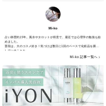
Mi-ko
占い師歴約15年。風水やタロットが得意で、最近では心理学の勉強も始
めました。
普段は、大のコスメ好き！気づけば数日に1回のペースで化粧品を購入
していることも……。
ストレスが多い今の時代……癒やしが欲しいという方のために、のんび
Mi-ko 記事一覧へ
りした海辺の街からみなさんの心を少しだけ暖かくする言葉をお届けで
きれば嬉しいです。