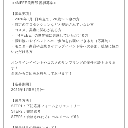
＜4MEEE美容部 部員募集＞
【募集要項】
・2026年1月1日時点で、20歳〜39歳の方
・特定のプロダクションなどと契約されていない方
・コスメ、美容に関心がある方
・『4MEEE』の世界観に共感していただける方
・撮影協力やイベントへのご参加をお願いできる方（応募制）
・モニター商品や企業タイアップイベント等への参加、拡散に協力
いただける方
オンラインイベントやコスメのサンプリングの案件相談もありま
す！
全国からご応募お待ちしております！
【応募期間】
2026年1月5日(月)〜
【選考方法】
STEP1：下記応募フォームよりエントリー
STEP2：書類選考
STEP3：合格された方にのみメールで通知
【選考結果の通知について】