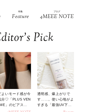
特集
ブログ
e
Feature
4MEEE NOTE
ditor’s Pick
どよいモード感が今
透明感、爆上がりで
分♡「PLUS VEN
す……。使い心地がよ
OME」のピアスが
すぎる「最強UV下
活躍
地」