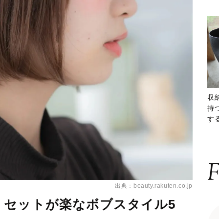
収
持
する
ー
F
出典：beauty.rakuten.co.jp
！セットが楽なボブスタイル5