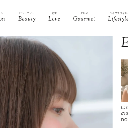
ョン
ビューティー
恋愛
グルメ
ライフスタイル
on
Beauty
Love
Gourmet
Lifestyl
E
ほ
の気
D
大