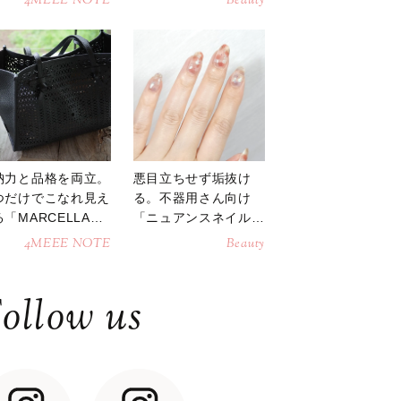
4MEEE NOTE
Beauty
納力と品格を両立。
悪目立ちせず垢抜け
つだけでこなれ見え
る。不器用さん向け
「MARCELLAト
「ニュアンスネイル」
トバッグ」
のやり方
4MEEE NOTE
Beauty
ollow us