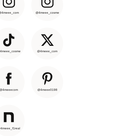
@4meee_com
@4meee_cosme
4meee_cosme
@4meee_com
@4meeecom
@4meee0198
4meee_f1real