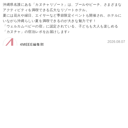
沖縄県名護にある「カヌチャリゾート」は、プールやビーチ、さまざまな
アクティビティを満喫できる広大なリゾートホテル。
夏には花火や縁日、エイサーなど季節限定イベントも開催され、ホテルに
いながら沖縄らしい夏を満喫できるのが大きな魅力です！
「ウェルカムベビーの宿」に認定されている、子どもも大人も楽しめる
「カヌチャ」の宿泊レポをお届けします♪
2026.08.07
4MEEE編集部
まるでひとつの街！「ウェルカムベビーの宿」認定
のカヌチャリゾート