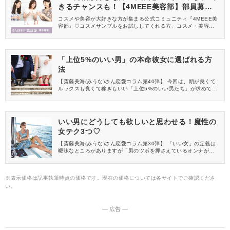
きるチャンスも！【4MEEE美容部】部員募集
中
コスメや美容が大好きな方が集まる公式コミュニティ『4MEEE美
容部』♡コスメサンプルをお試ししてくれる方、コスメ・美容情報
を一緒に発信してくれる方を募集しています！
「上位5%のいい男」の本命彼女に選ばれる方
法
【斎藤美海(みうな)さん恋愛コラム第40弾】 今回は、頭が良くて
ルックスも良くて稼ぎもいい「上位5%のいい男たち」が求めてい
る女性像について詳しく書いていきます。 女性なら誰もが欲しい
と思うような好条件の男性たち、、彼らの心を射止めて本命彼女
になるには、それに見合うだけのオンナになる必要があるので
す。ではいったい、どのような女磨きをするのが正解なのでしょ
いい男にどうしても欲しいと思わせる！魔性の
うか？
女テク3つ♡
【斎藤美海(みうな)さん恋愛コラム第30弾】 「いい女」の定義は
曖昧なところがありますが「男のツボを押さえているオンナが継
続的に求められる女である」ということは、間違いなさそうで
す。今回ご紹介するのは、10年間の恋愛研究の結果生み出した、
魔性の女になるためのテクニックです。 実践を積み重ねながらみ
※表示価格は記事執筆時点の価格です。現在の価格については各サイトでご確認くださ
えてきたのは、世の中では「正しい」とされている恋愛理論は現
い。
場では通用しないことがほとんどだということです。むしろそれ
を使うことで不利になることも多かったです。 恋愛研究をしてい
く上での明確なゴールは、「自分が欲しいと思った男性がこちら
から頼んでいなくてもほぼ確実に自分を欲して求め続けるような
― 広告 ―
最強の恋愛サイクルを作り出せるようになること」でした。 直感
だけでは無理でした。綿密な計算をして実績を築き上げてきまし
た。今からその内容を皆さんにシェアします。