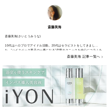
斎藤美海
斎藤美海(さいとうみうな)
10代はハロプロでアイドル活動。20代はセラピストをしてきまし
た。“ハイスペック男子の一番になる”恋愛テクニックを中心にコラムを
書いています♡
斎藤美海 記事一覧へ
【最新情報はツイッターで毎日発信】
https://mobile.twitter.com/miunar
enai
【生配信】アプリで17をダウンロード→miuna_saitoをフォローして
ね！
http://17.media/share/profile/582cd59f-8a49-4b0a-5599-f905db652
7bd?lang=JP
【インスタ】
https://www.instagram.com/miuna_saito/
【note】
https://note.mu/miunasaito