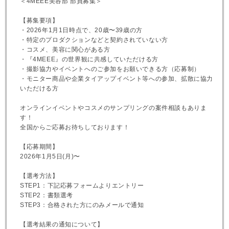
＜4MEEE美容部 部員募集＞
【募集要項】
・2026年1月1日時点で、20歳〜39歳の方
・特定のプロダクションなどと契約されていない方
・コスメ、美容に関心がある方
・『4MEEE』の世界観に共感していただける方
・撮影協力やイベントへのご参加をお願いできる方（応募制）
・モニター商品や企業タイアップイベント等への参加、拡散に協力
いただける方
オンラインイベントやコスメのサンプリングの案件相談もありま
す！
全国からご応募お待ちしております！
【応募期間】
2026年1月5日(月)〜
【選考方法】
STEP1：下記応募フォームよりエントリー
STEP2：書類選考
STEP3：合格された方にのみメールで通知
【選考結果の通知について】