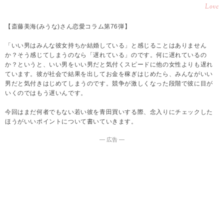
Love
【斎藤美海(みうな)さん恋愛コラム第76弾】
「いい男はみんな彼女持ちか結婚している」と感じることはありません
か？そう感じてしまうのなら「遅れている」のです。何に遅れているの
か？というと、いい男をいい男だと気付くスピードに他の女性よりも遅れ
ています。彼が社会で結果を出してお金を稼ぎはじめたら、みんながいい
男だと気付きはじめてしまうのです。競争が激しくなった段階で彼に目が
いくのではもう遅いんです。
今回はまだ何者でもない若い彼を青田買いする際、念入りにチェックした
ほうがいいポイントについて書いていきます。
― 広告 ―