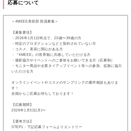
応募について
＜4MEEE美容部 部員募集＞
【募集要項】
・2026年1月1日時点で、20歳〜39歳の方
・特定のプロダクションなどと契約されていない方
・コスメ、美容に関心がある方
・『4MEEE』の世界観に共感していただける方
・撮影協力やイベントへのご参加をお願いできる方（応募制）
・モニター商品や企業タイアップイベント等への参加、拡散に協力
いただける方
オンラインイベントやコスメのサンプリングの案件相談もありま
す！
全国からご応募お待ちしております！
【応募期間】
2026年1月5日(月)〜
【選考方法】
STEP1：下記応募フォームよりエントリー