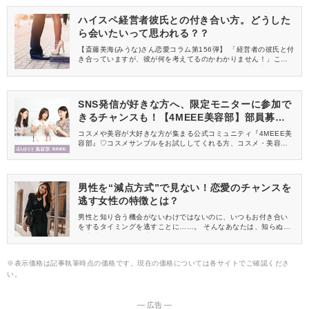
ハイスペ経営者彼氏との付き合い方。どうした
ら会いたいって思われる？？
【斎藤美海(みうな)さん恋愛コラム第156弾】 「経営者の彼氏と付
き合っていますが、彼が何を考えてるのかわかりません！」この
ような質問を頂くことがあります。今回は経営者彼氏の心理や、
彼がどうやったらもっと会いたくなるのかを解説していきます！
SNS発信が好きな方へ、限定モニターに参加で
きるチャンスも！【4MEEE美容部】部員募集
中
コスメや美容が大好きな方が集まる公式コミュニティ『4MEEE美
容部』♡コスメサンプルをお試ししてくれる方、コスメ・美容情報
を一緒に発信してくれる方を募集しています！
男性を“減点方式”で見ない！恋愛のチャンスを
逃す女性の特徴とは？
男性と知り合う機会がないわけではないのに、いつもお付き合い
をするタイミングを逃すことに……。 そんなあなたは、知らぬ間
に恋愛のチャンスを逃してしまっているのかもしれません。 もっ
たいない！そんな思いをしないように、いつも恋愛のチャンスを
す女性の特徴を振り返ってみましょう。
※表示価格は記事執筆時点の価格です。現在の価格については各サイトでご確認くださ
い。
― 広告 ―