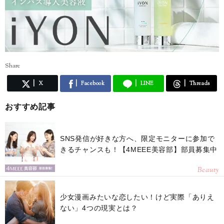
http://17.media/share/profile/582cd59f-8a49-4b0a-5599-f905db652
7bd?lang=JP
【インスタ】
https://www.instagram.com/miuna_saito/
【note】
https://note.mu/miunasaito
Share
X
Facebook
LINE
Threads
おすすめ記事
SNS発信が好きな方へ、限定モニターに参加で
きるチャンスも！【4MEEE美容部】部員募集中
Beauty
少女漫画みたいな恋したい！けど実際「ありえ
ない」4つの現実とは？