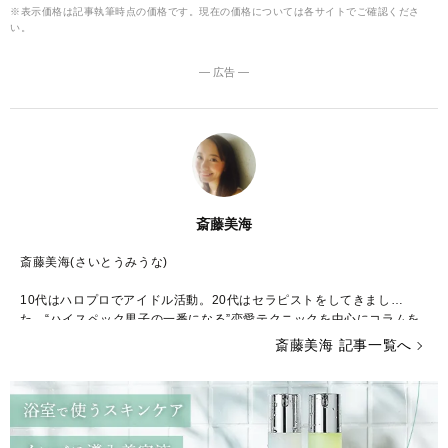
※表示価格は記事執筆時点の価格です。現在の価格については各サイトでご確認くださ
い。
― 広告 ―
斎藤美海
斎藤美海(さいとうみうな)
10代はハロプロでアイドル活動。20代はセラピストをしてきまし
た。“ハイスペック男子の一番になる”恋愛テクニックを中心にコラムを
書いています♡
斎藤美海 記事一覧へ
【最新情報はツイッターで毎日発信】
https://mobile.twitter.com/miunar
enai
【生配信】アプリで17をダウンロード→miuna_saitoをフォローして
ね！