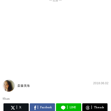
― 広告 ―
2018.06.02
斎藤美海
Share
X
Facebook
LINE
Threads