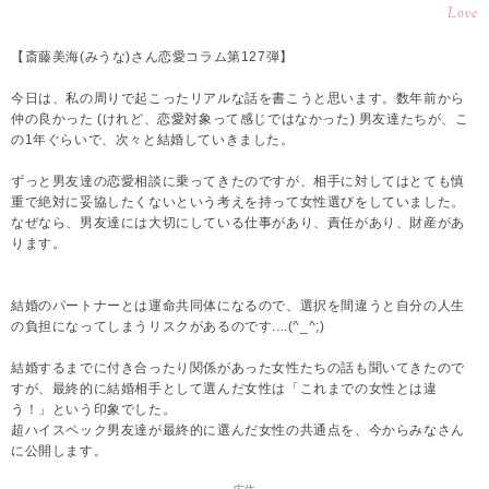
Love
【斎藤美海(みうな)さん恋愛コラム第127弾】
今日は、私の周りで起こったリアルな話を書こうと思います。数年前から
仲の良かった (けれど、恋愛対象って感じではなかった) 男友達たちが、こ
の1年ぐらいで、次々と結婚していきました。
ずっと男友達の恋愛相談に乗ってきたのですが、相手に対してはとても慎
重で絶対に妥協したくないという考えを持って女性選びをしていました。
なぜなら、男友達には大切にしている仕事があり、責任があり、財産があ
ります。
結婚のパートナーとは運命共同体になるので、選択を間違うと自分の人生
の負担になってしまうリスクがあるのです....(^_^;)
結婚するまでに付き合ったり関係があった女性たちの話も聞いてきたので
すが、最終的に結婚相手として選んだ女性は「これまでの女性とは違
う！」という印象でした。
超ハイスペック男友達が最終的に選んだ女性の共通点を、今からみなさん
に公開します。