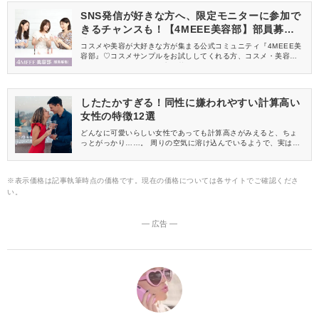
切です。 そして、愛する人に対して、きちんと愛情表現を示すこ
SNS発信が好きな方へ、限定モニターに参加で
とこそが、愛する人と長続きする秘訣なのです。
きるチャンスも！【4MEEE美容部】部員募集
中
コスメや美容が大好きな方が集まる公式コミュニティ『4MEEE美
容部』♡コスメサンプルをお試ししてくれる方、コスメ・美容情報
を一緒に発信してくれる方を募集しています！
したたかすぎる！同性に嫌われやすい計算高い
女性の特徴12選
どんなに可愛いらしい女性であっても計算高さがみえると、ちょ
っとがっかり……。 周りの空気に溶け込んでいるようで、実はそ
こまで信頼されていない女性って意外といるんです！ そこで今回
は、女性に嫌われやすい計算高い女性の特徴をご紹介いたします♪
※表示価格は記事執筆時点の価格です。現在の価格については各サイトでご確認くださ
い。
― 広告 ―