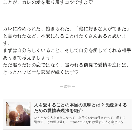
ことが、カレの愛を取り戻すコツですよ♡
カレに冷められた、飽きられた、「他に好きな人ができた」
と言われたなど、不安になることはたくさんあると思いま
す。
まずは自分らしくいること、そして自分を愛してくれる相手
ありきで考えましょう！
ただ追うだけの恋ではなく、追われる前提で愛情を注げば、
きっとハッピーな恋愛が続くはず♡
― 広告 ―
人を愛することの本当の意味とは？長続きする
ための愛情表現法を紹介
なんとなく人を好きになって、上手くいけば付き合って、愛して
別れて、その繰り返し。 一体いつになれば愛する人と幸せになれ
るの？と悩んでいる人も多いでしょう。 けれど、人を愛すること
の意味について、本当に理解できている人は意外と少ないもので
す。 まずは、人を愛することの本当の意味について知ることが大