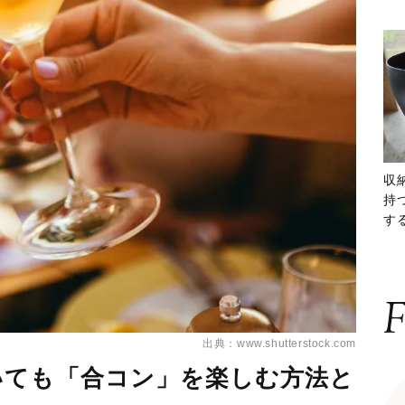
収
持
する
ー
F
出典：www.shutterstock.com
いても「合コン」を楽しむ方法と