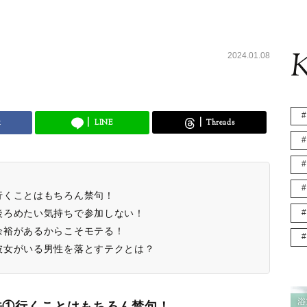
K
2024.01.08
k
LINE
Threads
行くことはもちろん禁句！
後ろめたい気持ちで参加しない！
余裕があるからこそモテる！
彼女がいる男性を落とすテクとは？
法①行くことはもちろん禁句！