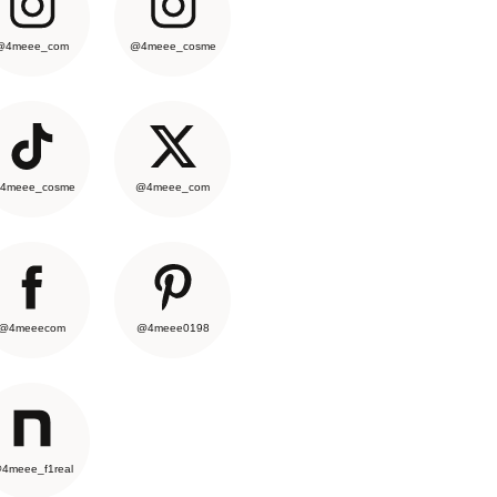
@4meee_com
@4meee_cosme
4meee_cosme
@4meee_com
@4meeecom
@4meee0198
4meee_f1real