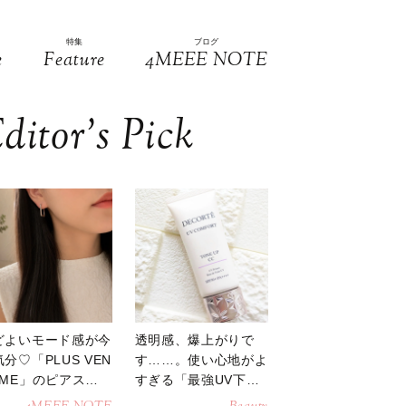
特集
ブログ
e
Feature
4MEEE NOTE
ditor’s Pick
どよいモード感が今
透明感、爆上がりで
分♡「PLUS VEN
す……。使い心地がよ
OME」のピアスが
すぎる「最強UV下
活躍
地」