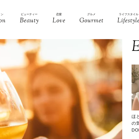
ョン
ビューティー
恋愛
グルメ
ライフスタイル
on
Beauty
Love
Gourmet
Lifestyl
E
ほ
の気
D
大