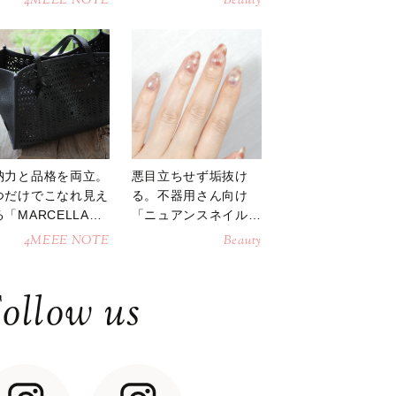
4MEEE NOTE
Beauty
納力と品格を両立。
悪目立ちせず垢抜け
つだけでこなれ見え
る。不器用さん向け
「MARCELLAト
「ニュアンスネイル」
トバッグ」
のやり方
4MEEE NOTE
Beauty
ollow us